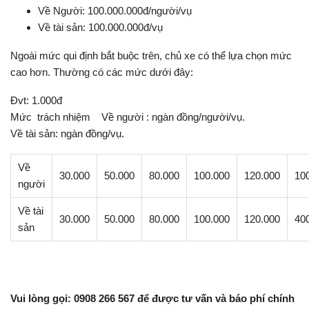
Về Người: 100.000.000đ/người/vụ
Về tài sản: 100.000.000đ/vụ
Ngoài mức qui định bắt buộc trên, chủ xe có thể lựa chọn mức
cao hơn. Thường có các mức dưới đây:
Đvt: 1.000đ
Mức trách nhiệm Về người : ngàn đồng/người/vụ.
Về tài sản: ngàn đồng/vụ.
Về
30.000
50.000
80.000
100.000
120.000
10
người
Về tài
30.000
50.000
80.000
100.000
120.000
40
sản
Vui lòng gọi: 0908 266 567 để được tư vấn và báo phí chính