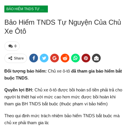
BẢO HIỂM TNDS TỰ NGUYỆN CỦA CHỦ XE ÔTÔ VƯỢT QUÁ BẢO HIỂM TNDS BẮT BUỘC
Bảo Hiểm TNDS Tự Nguyện Của Chủ
Xe Ôtô
0
Share
Đối tượng bảo hiểm:
Chủ xe ô-tô
đã tham gia bảo hiểm bắt
buộc TNDS
.
Quyền lợi BH:
Chủ xe ô-tô được bồi hoàn số tiền phải trả cho
người bị thiệt hại với mức cao hơn mức được bồi hoàn khi
tham gia BH TNDS bắt buộc (thuộc phạm vi bảo hiểm)
Theo qui định mức trách nhiệm bảo hiểm TNDS bắt buộc mà
chủ xe phải tham gia là: