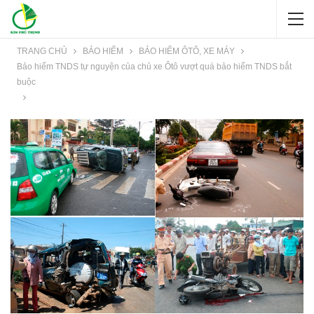
TRANG CHỦ
BẢO HIỂM
BẢO HIỂM ÔTÔ, XE MÁY
Bảo hiểm TNDS tự nguyện của chủ xe Ôtô vượt quá bảo hiểm TNDS bắt
buộc