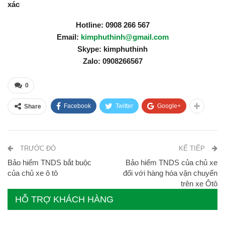
xác
Hotline: 0908 266 567
Email:
kimphuthinh@gmail.com
Skype: kimphuthinh
Zalo: 0908266567
0
Facebook
Twitter
Google+
Share
TRƯỚC ĐÓ
KẾ TIẾP
Bảo hiểm TNDS bắt buộc
Bảo hiểm TNDS của chủ xe
của chủ xe ô tô
đối với hàng hóa vận chuyển
trên xe Ôtô
HỖ TRỢ KHÁCH HÀNG