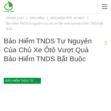
TRANG CHỦ
BẢO HIỂM
BẢO HIỂM ÔTÔ, XE MÁY
Bảo hiểm TNDS tự nguyện của chủ xe Ôtô vượt quá bảo hiểm TNDS bắt
buộc
Bảo Hiểm TNDS Tự Nguyện
Của Chủ Xe Ôtô Vượt Quá
Bảo Hiểm TNDS Bắt Buộc
BẢO HIỂM TNDS TỰ NGUYỆN CỦA CHỦ XE ÔTÔ VƯỢT QUÁ BẢO HIỂM TNDS BẮT BUỘC