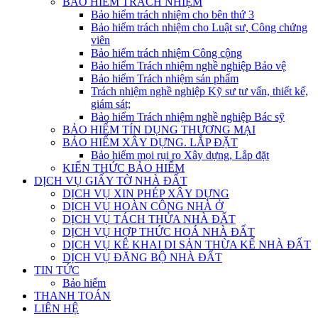
BẢO HIỂM TRÁCH NHIỆM
Bảo hiểm trách nhiệm cho bên thứ 3
Bảo hiểm trách nhiệm cho Luật sư, Công chứng
viên
Bảo hiểm trách nhiệm Công cộng
Bảo hiểm Trách nhiệm nghề nghiệp Bảo vệ
Bảo hiểm Trách nhiệm sản phẩm
Trách nhiệm nghề nghiệp Kỹ sư tư vấn, thiết kế,
giám sát;
Bảo hiểm Trách nhiệm nghề nghiệp Bác sỹ
BẢO HIỂM TÍN DỤNG THƯƠNG MẠI
BẢO HIỂM XÂY DỰNG. LẮP ĐẶT
Bảo hiểm mọi rụi ro Xây dựng, Lắp đặt
KIẾN THỨC BẢO HIỂM
DỊCH VỤ GIẤY TỜ NHÀ ĐẤT
DỊCH VỤ XIN PHÉP XÂY DỰNG
DỊCH VỤ HOÀN CÔNG NHÀ Ở
DỊCH VỤ TÁCH THỬA NHÀ ĐẤT
DỊCH VỤ HỢP THỨC HOÁ NHÀ ĐẤT
DỊCH VỤ KÊ KHAI DI SẢN THỪA KẾ NHÀ ĐẤT
DỊCH VỤ ĐĂNG BỘ NHÀ ĐẤT
TIN TỨC
Bảo hiểm
THANH TOÁN
LIÊN HỆ