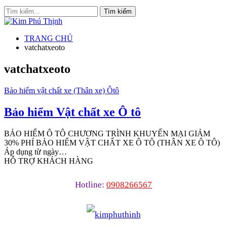
TRANG CHỦ
vatchatxeoto
vatchatxeoto
Bảo hiểm vật chất xe (Thân xe) Ôtô
Bảo hiểm Vật chất xe Ô tô
BẢO HIỂM Ô TÔ CHƯƠNG TRÌNH KHUYẾN MẠI GIẢM
30% PHÍ BẢO HIỂM VẬT CHẤT XE Ô TÔ (THÂN XE Ô TÔ)
Áp dụng từ ngày…
HỖ TRỢ KHÁCH HÀNG
Hotline:
0908266567