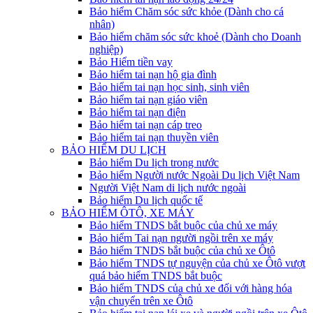
Bảo hiểm Chăm sóc sức khỏe (Dành cho cá
nhân)
Bảo hiểm chăm sóc sức khoẻ (Dành cho Doanh
nghiệp)
Bảo Hiểm tiền vay
Bảo hiểm tai nạn hộ gia đình
Bảo hiểm tai nạn học sinh, sinh viên
Bảo hiểm tai nạn giáo viên
Bảo hiểm tai nạn điện
Bảo hiểm tai nạn cáp treo
Bảo hiểm tai nạn thuyền viên
BẢO HIỂM DU LỊCH
Bảo hiểm Du lịch trong nước
Bảo hiểm Người nước Ngoài Du lịch Việt Nam
Người Việt Nam di lịch nước ngoài
Bảo hiểm Du lịch quốc tế
BẢO HIỂM ÔTÔ, XE MÁY
Bảo hiểm TNDS bắt buộc của chủ xe máy
Bảo hiểm Tai nạn người ngồi trên xe máy
Bảo hiểm TNDS bắt buộc của chủ xe Ôtô
Bảo hiểm TNDS tự nguyện của chủ xe Ôtô vượt
quá bảo hiểm TNDS bắt buộc
Bảo hiểm TNDS của chủ xe đối với hàng hóa
vận chuyển trên xe Ôtô