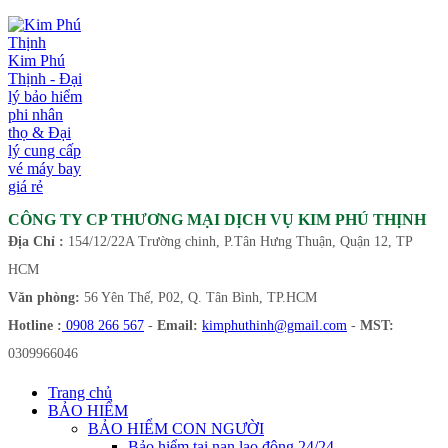
Kim Phú
Thịnh - Đại
lý bảo hiểm
phi nhân
thọ & Đại
lý cung cấp
vé máy bay
giá rẻ
CÔNG TY CP THƯƠNG MẠI DỊCH VỤ KIM PHÚ THỊNH
Địa Chỉ :
154/12/22A Trường chinh, P.Tân Hưng Thuận, Quận 12, TP
HCM
Văn phòng:
56 Yên Thế, P02, Q. Tân Bình, TP.HCM
Hotline :
0908 266 567
-
Email:
kimphuthinh@gmail.com
-
MST:
0309966046
Trang chủ
BẢO HIỂM
BẢO HIỂM CON NGƯỜI
Bảo hiểm tai nạn lao động 24/24