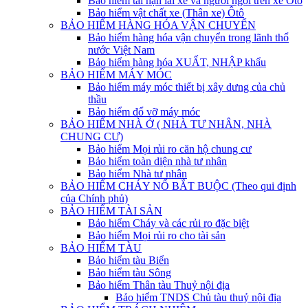
Bảo hiểm tai nạn lái xe và người ngồi trên xe Ôtô
Bảo hiểm vật chất xe (Thân xe) Ôtô
BẢO HIỂM HÀNG HÓA VẬN CHUYỂN
Bảo hiểm hàng hóa vận chuyển trong lãnh thổ
nước Việt Nam
Bảo hiểm hàng hóa XUẤT, NHẬP khẩu
BẢO HIỂM MÁY MÓC
Bảo hiểm máy móc thiết bị xây dưng của chủ
thầu
Bảo hiểm đổ vỡ máy móc
BẢO HIỂM NHÀ Ở ( NHÀ TƯ NHÂN, NHÀ
CHUNG CƯ)
Bảo hiểm Mọi rủi ro căn hộ chung cư
Bảo hiểm toàn diện nhà tư nhân
Bảo hiểm Nhà tư nhân
BẢO HIỂM CHÁY NỔ BẮT BUỘC (Theo qui định
của Chính phủ)
BẢO HIỂM TÀI SẢN
Bảo hiểm Cháy và các rủi ro đặc biệt
Bảo hiểm Mọi rủi ro cho tài sản
BẢO HIỂM TÀU
Bảo hiểm tàu Biển
Bảo hiểm tàu Sông
Bảo hiểm Thân tàu Thuỷ nội địa
Bảo hiểm TNDS Chủ tàu thuỷ nội địa