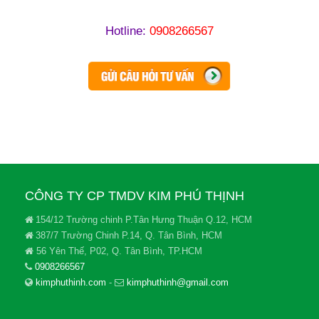
Hotline:
0908266567
CÔNG TY CP TMDV KIM PHÚ THỊNH
154/12 Trường chinh P.Tân Hưng Thuận Q.12, HCM
387/7 Trường Chinh P.14, Q. Tân Bình, HCM
56 Yên Thế, P02, Q. Tân Bình, TP.HCM
0908266567
kimphuthinh.com
-
kimphuthinh@gmail.com