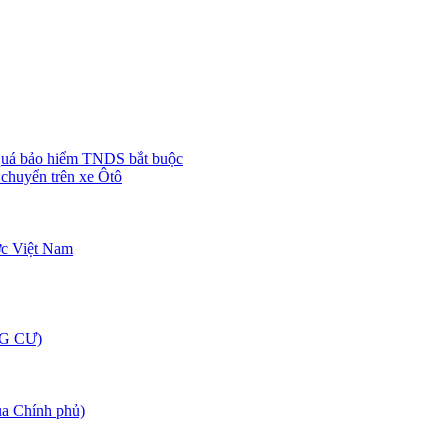
quá bảo hiểm TNDS bắt buộc
chuyển trên xe Ôtô
ớc Việt Nam
G CƯ)
 Chính phủ)