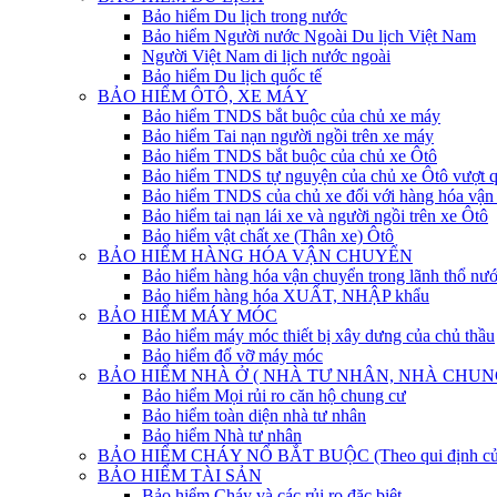
Bảo hiểm Du lịch trong nước
Bảo hiểm Người nước Ngoài Du lịch Việt Nam
Người Việt Nam di lịch nước ngoài
Bảo hiểm Du lịch quốc tế
BẢO HIỂM ÔTÔ, XE MÁY
Bảo hiểm TNDS bắt buộc của chủ xe máy
Bảo hiểm Tai nạn người ngồi trên xe máy
Bảo hiểm TNDS bắt buộc của chủ xe Ôtô
Bảo hiểm TNDS tự nguyện của chủ xe Ôtô vượt 
Bảo hiểm TNDS của chủ xe đối với hàng hóa vận 
Bảo hiểm tai nạn lái xe và người ngồi trên xe Ôtô
Bảo hiểm vật chất xe (Thân xe) Ôtô
BẢO HIỂM HÀNG HÓA VẬN CHUYỂN
Bảo hiểm hàng hóa vận chuyển trong lãnh thổ nư
Bảo hiểm hàng hóa XUẤT, NHẬP khẩu
BẢO HIỂM MÁY MÓC
Bảo hiểm máy móc thiết bị xây dưng của chủ thầu
Bảo hiểm đổ vỡ máy móc
BẢO HIỂM NHÀ Ở ( NHÀ TƯ NHÂN, NHÀ CHUN
Bảo hiểm Mọi rủi ro căn hộ chung cư
Bảo hiểm toàn diện nhà tư nhân
Bảo hiểm Nhà tư nhân
BẢO HIỂM CHÁY NỔ BẮT BUỘC (Theo qui định của
BẢO HIỂM TÀI SẢN
Bảo hiểm Cháy và các rủi ro đặc biệt