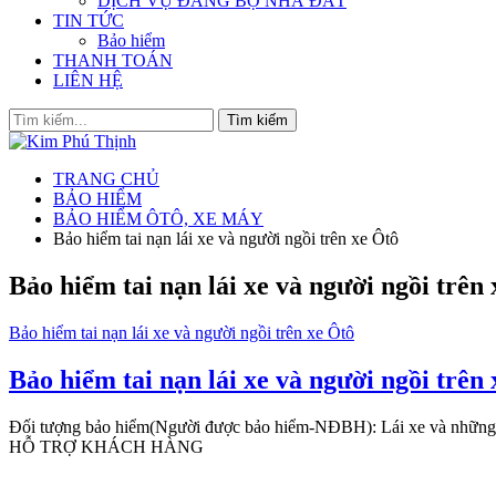
DỊCH VỤ ĐĂNG BỘ NHÀ ĐẤT
TIN TỨC
Bảo hiểm
THANH TOÁN
LIÊN HỆ
TRANG CHỦ
BẢO HIỂM
BẢO HIỂM ÔTÔ, XE MÁY
Bảo hiểm tai nạn lái xe và người ngồi trên xe Ôtô
Bảo hiểm tai nạn lái xe và người ngồi trên
Bảo hiểm tai nạn lái xe và người ngồi trên xe Ôtô
Bảo hiểm tai nạn lái xe và người ngồi trên
Đối tượng bảo hiểm(Người được bảo hiểm-NĐBH): Lái xe và những 
HỖ TRỢ KHÁCH HÀNG