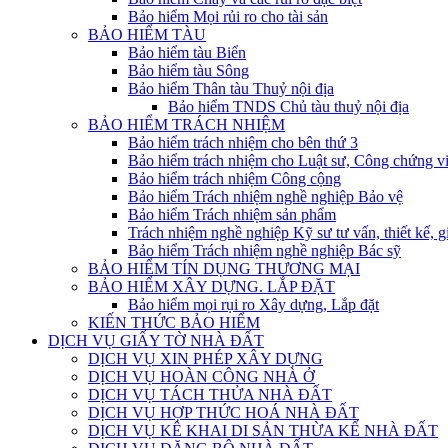
Bảo hiểm Mọi rủi ro cho tài sản
BẢO HIỂM TÀU
Bảo hiểm tàu Biển
Bảo hiểm tàu Sông
Bảo hiểm Thân tàu Thuỷ nội địa
Bảo hiểm TNDS Chủ tàu thuỷ nội địa
BẢO HIỂM TRÁCH NHIỆM
Bảo hiểm trách nhiệm cho bên thứ 3
Bảo hiểm trách nhiệm cho Luật sư, Công chứng v
Bảo hiểm trách nhiệm Công cộng
Bảo hiểm Trách nhiệm nghề nghiệp Bảo vệ
Bảo hiểm Trách nhiệm sản phẩm
Trách nhiệm nghề nghiệp Kỹ sư tư vấn, thiết kế, g
Bảo hiểm Trách nhiệm nghề nghiệp Bác sỹ
BẢO HIỂM TÍN DỤNG THƯƠNG MẠI
BẢO HIỂM XÂY DỰNG. LẮP ĐẶT
Bảo hiểm mọi rụi ro Xây dựng, Lắp đặt
KIẾN THỨC BẢO HIỂM
DỊCH VỤ GIẤY TỜ NHÀ ĐẤT
DỊCH VỤ XIN PHÉP XÂY DỰNG
DỊCH VỤ HOÀN CÔNG NHÀ Ở
DỊCH VỤ TÁCH THỬA NHÀ ĐẤT
DỊCH VỤ HỢP THỨC HOÁ NHÀ ĐẤT
DỊCH VỤ KÊ KHAI DI SẢN THỪA KẾ NHÀ ĐẤT