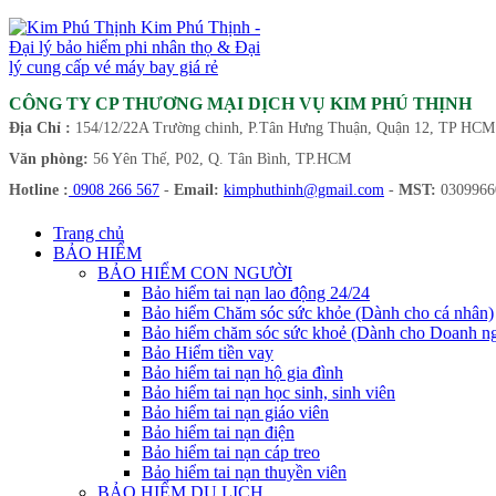
Kim Phú Thịnh -
Đại lý bảo hiểm phi nhân thọ & Đại
lý cung cấp vé máy bay giá rẻ
CÔNG TY CP THƯƠNG MẠI DỊCH VỤ KIM PHÚ THỊNH
Địa Chỉ :
154/12/22A Trường chinh, P.Tân Hưng Thuận, Quận 12, TP HCM
Văn phòng:
56 Yên Thế, P02, Q. Tân Bình, TP.HCM
Hotline :
0908 266 567
-
Email:
kimphuthinh@gmail.com
-
MST:
0309966
Trang chủ
BẢO HIỂM
BẢO HIỂM CON NGƯỜI
Bảo hiểm tai nạn lao động 24/24
Bảo hiểm Chăm sóc sức khỏe (Dành cho cá nhân)
Bảo hiểm chăm sóc sức khoẻ (Dành cho Doanh ng
Bảo Hiểm tiền vay
Bảo hiểm tai nạn hộ gia đình
Bảo hiểm tai nạn học sinh, sinh viên
Bảo hiểm tai nạn giáo viên
Bảo hiểm tai nạn điện
Bảo hiểm tai nạn cáp treo
Bảo hiểm tai nạn thuyền viên
BẢO HIỂM DU LỊCH