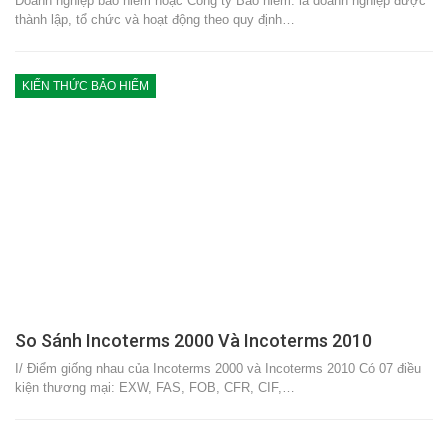
Doanh nghiệp bảo hiểm hoặc Công ty Bảo hiểm: là doanh nghiệp được
thành lập, tổ chức và hoạt động theo quy định…
KIẾN THỨC BẢO HIỂM
So Sánh Incoterms 2000 Và Incoterms 2010
I/ Điểm giống nhau của Incoterms 2000 và Incoterms 2010 Có 07 điều
kiện thương mại: EXW, FAS, FOB, CFR, CIF,…