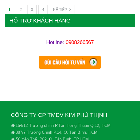
1
2
3
4
KẾ TIẾP
HỖ TRỢ KHÁCH HÀNG
Hotline:
0908266567
CÔNG TY CP TMDV KIM PHÚ THỊNH
154/12 Trường chinh P.Tân Hưng Thuận Q.12, HCM
387/7 Trường Chinh P.14, Q. Tân Bình, HCM
56 Yên Thế, P02, Q. Tân Bình, TP.HCM