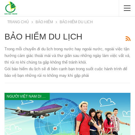
TRANG CHỦ
BẢO HIỂM
BẢO HIỂM DU LỊCH
BẢO HIỂM DU LỊCH
Trong mỗi chuyến đi du lịch trong nước hay ngoài nước, ngoài việc tận
hưởng cảm giác thoải mái và thư giãn sau những ngày làm việc vất vả,
thì rủi ro khi chúng ta gặp không thể tránh khỏi.
Gói bảo hiểm du lịch sẽ đi bên cạnh bạn trong suốt cuộc hành trình để
bảo vệ bạn những rủi ro không may khi gặp phải
NGƯỜI VIỆT NAM DI LỊCH NƯỚC NGOÀI