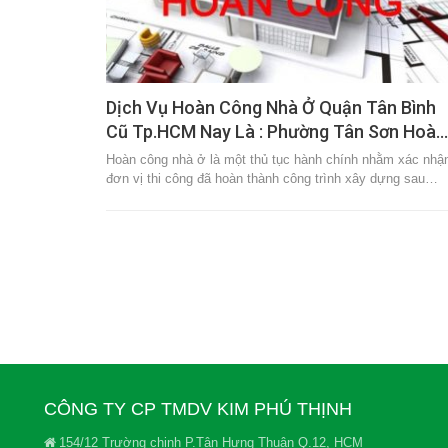
Dịch Vụ Hoàn Công Nhà Ở Quận Tân Bình
Cũ Tp.HCM Nay Là : Phường Tân Sơn Hoà.
Hoàn công nhà ở là một thủ tục hành chính nhằm xác nhậ
đơn vị thi công đã hoàn thành công trình xây dựng sau…
CÔNG TY CP TMDV KIM PHÚ THỊNH
154/12 Trường chinh P.Tân Hưng Thuận Q.12, HCM