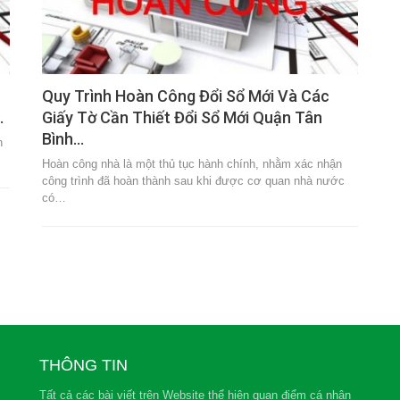
Quy Trình Hoàn Công Đổi Sổ Mới Và Các
…
Giấy Tờ Cần Thiết Đổi Sổ Mới Quận Tân
Bình…
n
Hoàn công nhà là một thủ tục hành chính, nhằm xác nhận
công trình đã hoàn thành sau khi được cơ quan nhà nước
có…
THÔNG TIN
Tất cả các bài viết trên Website thể hiện quan điểm cá nhân