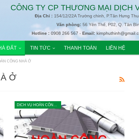
CÔNG TY CP THƯƠNG MẠI DỊCH V
Địa Chỉ :
154/12/22A Trường chinh, P.Tân Hưng Th
Văn phòng:
56 Yên Thế, P02, Q. Tân Bì
Hotline :
0908 266 567
-
Email:
kimphuthinh@gmail.
HÀ ĐẤT
TIN TỨC
THANH TOÁN
LIÊN HỆ
OÀN CÔNG NHÀ Ở
HÀ Ở
DỊCH VỤ HOÀN CÔNG NHÀ Ở