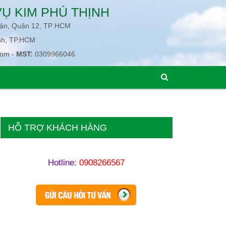
Ụ KIM PHÚ THỊNH
uận, Quận 12, TP HCM
nh, TP.HCM
com
-
MST:
0309966046
HỖ TRỢ KHÁCH HÀNG
Hotline:
0908266567