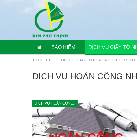
BẢO HIỂM
DỊCH VỤ GIẤY TỜ N
TRANG CHỦ
DỊCH VỤ GIẤY TỜ NHÀ ĐẤT
DỊCH VỤ H
DỊCH VỤ HOÀN CÔNG N
DỊCH VỤ HOÀN CÔNG NHÀ Ở