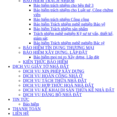
BẢO HIỂM TRÁCH NHIỆM
Bảo hiểm trách nhiệm cho bên thứ 3
Bảo hiểm trách nhiệm cho Luật sư, Công chứng
viên
Bảo hiểm trách nhiệm Công cộng
Bảo hiểm Trách nhiệm nghề nghiệp Bảo vệ
Bảo hiểm Trách nhiệm sản phẩm
Trách nhiệm nghề nghiệp Kỹ sư tư vấn, thiết kế,
giám sát;
Bảo hiểm Trách nhiệm nghề nghiệp Bác sỹ
BẢO HIỂM TÍN DỤNG THƯƠNG MẠI
BẢO HIỂM XÂY DỰNG. LẮP ĐẶT
Bảo hiểm mọi rụi ro Xây dựng, Lắp đặt
KIẾN THỨC BẢO HIỂM
DỊCH VỤ GIẤY TỜ NHÀ ĐẤT
DỊCH VỤ XIN PHÉP XÂY DỰNG
DỊCH VỤ HOÀN CÔNG NHÀ Ở
DỊCH VỤ TÁCH THỬA NHÀ ĐẤT
DỊCH VỤ HỢP THỨC HOÁ NHÀ ĐẤT
DỊCH VỤ KÊ KHAI DI SẢN THỪA KẾ NHÀ ĐẤT
DỊCH VỤ ĐĂNG BỘ NHÀ ĐẤT
TIN TỨC
Bảo hiểm
THANH TOÁN
LIÊN HỆ