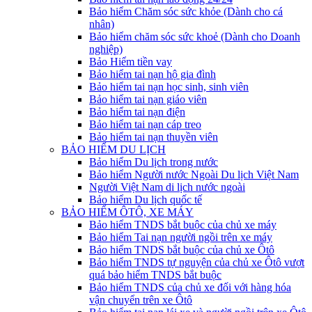
Bảo hiểm Chăm sóc sức khỏe (Dành cho cá
nhân)
Bảo hiểm chăm sóc sức khoẻ (Dành cho Doanh
nghiệp)
Bảo Hiểm tiền vay
Bảo hiểm tai nạn hộ gia đình
Bảo hiểm tai nạn học sinh, sinh viên
Bảo hiểm tai nạn giáo viên
Bảo hiểm tai nạn điện
Bảo hiểm tai nạn cáp treo
Bảo hiểm tai nạn thuyền viên
BẢO HIỂM DU LỊCH
Bảo hiểm Du lịch trong nước
Bảo hiểm Người nước Ngoài Du lịch Việt Nam
Người Việt Nam di lịch nước ngoài
Bảo hiểm Du lịch quốc tế
BẢO HIỂM ÔTÔ, XE MÁY
Bảo hiểm TNDS bắt buộc của chủ xe máy
Bảo hiểm Tai nạn người ngồi trên xe máy
Bảo hiểm TNDS bắt buộc của chủ xe Ôtô
Bảo hiểm TNDS tự nguyện của chủ xe Ôtô vượt
quá bảo hiểm TNDS bắt buộc
Bảo hiểm TNDS của chủ xe đối với hàng hóa
vận chuyển trên xe Ôtô