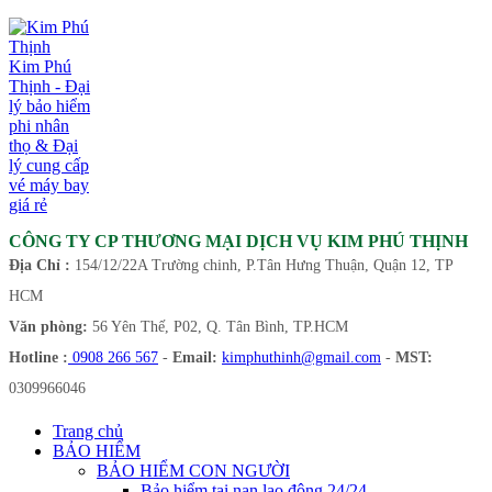
Kim Phú
Thịnh - Đại
lý bảo hiểm
phi nhân
thọ & Đại
lý cung cấp
vé máy bay
giá rẻ
CÔNG TY CP THƯƠNG MẠI DỊCH VỤ KIM PHÚ THỊNH
Địa Chỉ :
154/12/22A Trường chinh, P.Tân Hưng Thuận, Quận 12, TP
HCM
Văn phòng:
56 Yên Thế, P02, Q. Tân Bình, TP.HCM
Hotline :
0908 266 567
-
Email:
kimphuthinh@gmail.com
-
MST:
0309966046
Trang chủ
BẢO HIỂM
BẢO HIỂM CON NGƯỜI
Bảo hiểm tai nạn lao động 24/24