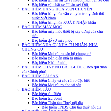
Bảo hiểm tai nạn lái xe và người ngồi trên xe Ôtô
Bảo hiểm vật chất xe (Thân xe) Ôtô
BẢO HIỂM HÀNG HÓA VẬN CHUYỂN
Bảo hiểm hàng hóa vận chuyển trong lãnh thổ
nước Việt Nam
Bảo hiểm hàng hóa XUẤT, NHẬP khẩu
BẢO HIỂM MÁY MÓC
Bảo hiểm máy móc thiết bị xây dưng của chủ
thầu
Bảo hiểm đổ vỡ máy móc
BẢO HIỂM NHÀ Ở ( NHÀ TƯ NHÂN, NHÀ
CHUNG CƯ)
Bảo hiểm Mọi rủi ro căn hộ chung cư
Bảo hiểm toàn diện nhà tư nhân
Bảo hiểm Nhà tư nhân
BẢO HIỂM CHÁY NỔ BẮT BUỘC (Theo qui định
của Chính phủ)
BẢO HIỂM TÀI SẢN
Bảo hiểm Cháy và các rủi ro đặc biệt
Bảo hiểm Mọi rủi ro cho tài sản
BẢO HIỂM TÀU
Bảo hiểm tàu Biển
Bảo hiểm tàu Sông
Bảo hiểm Thân tàu Thuỷ nội địa
Bảo hiểm TNDS Chủ tàu thuỷ nội địa