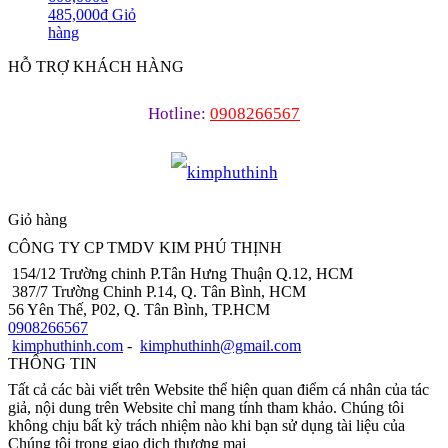
485,000
₫
Giỏ
hàng
HỖ TRỢ KHÁCH HÀNG
Hotline:
0908266567
Giỏ hàng
CÔNG TY CP TMDV KIM PHÚ THỊNH
154/12 Trường chinh P.Tân Hưng Thuận Q.12, HCM
387/7 Trường Chinh P.14, Q. Tân Bình, HCM
56 Yên Thế, P02, Q. Tân Bình, TP.HCM
0908266567
kimphuthinh.com
-
kimphuthinh@gmail.com
THÔNG TIN
Tất cả các bài viết trên Website thể hiện quan điểm cá nhân của tác
giả, nội dung trên Website chỉ mang tính tham khảo. Chúng tôi
không chịu bất kỳ trách nhiệm nào khi bạn sử dụng tài liệu của
Chúng tôi trong giao dịch thương mại