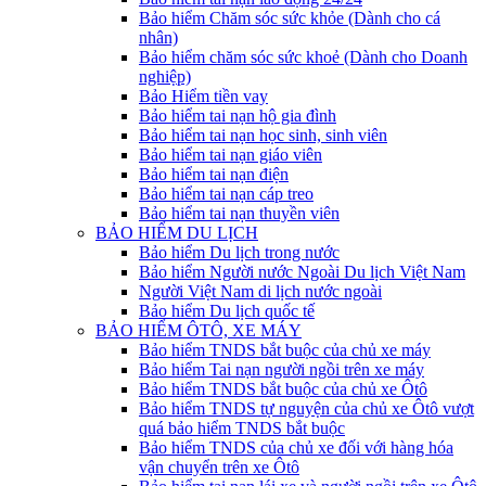
Bảo hiểm Chăm sóc sức khỏe (Dành cho cá
nhân)
Bảo hiểm chăm sóc sức khoẻ (Dành cho Doanh
nghiệp)
Bảo Hiểm tiền vay
Bảo hiểm tai nạn hộ gia đình
Bảo hiểm tai nạn học sinh, sinh viên
Bảo hiểm tai nạn giáo viên
Bảo hiểm tai nạn điện
Bảo hiểm tai nạn cáp treo
Bảo hiểm tai nạn thuyền viên
BẢO HIỂM DU LỊCH
Bảo hiểm Du lịch trong nước
Bảo hiểm Người nước Ngoài Du lịch Việt Nam
Người Việt Nam di lịch nước ngoài
Bảo hiểm Du lịch quốc tế
BẢO HIỂM ÔTÔ, XE MÁY
Bảo hiểm TNDS bắt buộc của chủ xe máy
Bảo hiểm Tai nạn người ngồi trên xe máy
Bảo hiểm TNDS bắt buộc của chủ xe Ôtô
Bảo hiểm TNDS tự nguyện của chủ xe Ôtô vượt
quá bảo hiểm TNDS bắt buộc
Bảo hiểm TNDS của chủ xe đối với hàng hóa
vận chuyển trên xe Ôtô