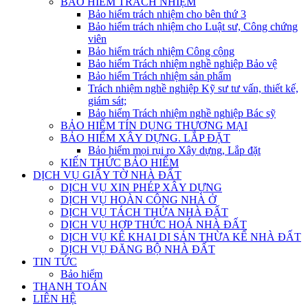
BẢO HIỂM TRÁCH NHIỆM
Bảo hiểm trách nhiệm cho bên thứ 3
Bảo hiểm trách nhiệm cho Luật sư, Công chứng
viên
Bảo hiểm trách nhiệm Công cộng
Bảo hiểm Trách nhiệm nghề nghiệp Bảo vệ
Bảo hiểm Trách nhiệm sản phẩm
Trách nhiệm nghề nghiệp Kỹ sư tư vấn, thiết kế,
giám sát;
Bảo hiểm Trách nhiệm nghề nghiệp Bác sỹ
BẢO HIỂM TÍN DỤNG THƯƠNG MẠI
BẢO HIỂM XÂY DỰNG. LẮP ĐẶT
Bảo hiểm mọi rụi ro Xây dựng, Lắp đặt
KIẾN THỨC BẢO HIỂM
DỊCH VỤ GIẤY TỜ NHÀ ĐẤT
DỊCH VỤ XIN PHÉP XÂY DỰNG
DỊCH VỤ HOÀN CÔNG NHÀ Ở
DỊCH VỤ TÁCH THỬA NHÀ ĐẤT
DỊCH VỤ HỢP THỨC HOÁ NHÀ ĐẤT
DỊCH VỤ KÊ KHAI DI SẢN THỪA KẾ NHÀ ĐẤT
DỊCH VỤ ĐĂNG BỘ NHÀ ĐẤT
TIN TỨC
Bảo hiểm
THANH TOÁN
LIÊN HỆ