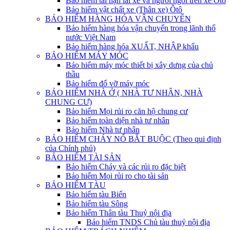
Bảo hiểm tai nạn lái xe và người ngồi trên xe Ôtô
Bảo hiểm vật chất xe (Thân xe) Ôtô
BẢO HIỂM HÀNG HÓA VẬN CHUYỂN
Bảo hiểm hàng hóa vận chuyển trong lãnh thổ
nước Việt Nam
Bảo hiểm hàng hóa XUẤT, NHẬP khẩu
BẢO HIỂM MÁY MÓC
Bảo hiểm máy móc thiết bị xây dưng của chủ
thầu
Bảo hiểm đổ vỡ máy móc
BẢO HIỂM NHÀ Ở ( NHÀ TƯ NHÂN, NHÀ
CHUNG CƯ)
Bảo hiểm Mọi rủi ro căn hộ chung cư
Bảo hiểm toàn diện nhà tư nhân
Bảo hiểm Nhà tư nhân
BẢO HIỂM CHÁY NỔ BẮT BUỘC (Theo qui định
của Chính phủ)
BẢO HIỂM TÀI SẢN
Bảo hiểm Cháy và các rủi ro đặc biệt
Bảo hiểm Mọi rủi ro cho tài sản
BẢO HIỂM TÀU
Bảo hiểm tàu Biển
Bảo hiểm tàu Sông
Bảo hiểm Thân tàu Thuỷ nội địa
Bảo hiểm TNDS Chủ tàu thuỷ nội địa