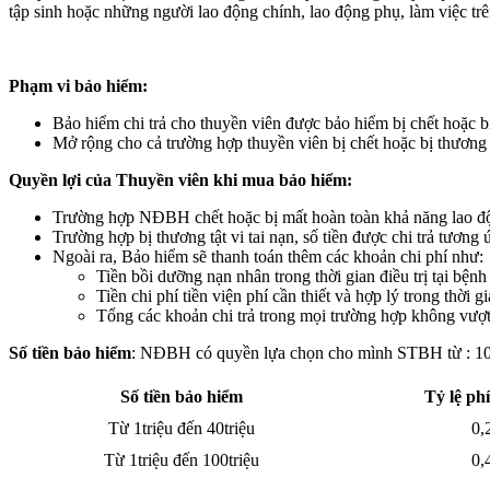
tập sinh hoặc những người lao động chính, lao động phụ, làm việc tr
Phạm vi bảo hiểm:
Bảo hiểm chi trả cho thuyền viên được bảo hiểm bị chết hoặc bị
Mở rộng cho cả trường hợp thuyền viên bị chết hoặc bị thương d
Quyền lợi của Thuyền viên khi mua bảo hiểm:
Trường hợp NĐBH chết hoặc bị mất hoàn toàn khả năng lao độ
Trường hợp bị thương tật vi tai nạn, số tiền được chi trả tươn
Ngoài ra, Bảo hiểm sẽ thanh toán thêm các khoản chi phí như:
Tiền bồi dưỡng nạn nhân trong thời gian điều trị tại b
Tiền chi phí tiền viện phí cần thiết và hợp lý trong thờ
Tổng các khoản chi trả trong mọi trường hợp không v
Số tiền bảo hiểm
: NĐBH có quyền lựa chọn cho mình STBH từ : 10
Số tiền bảo hiểm
Tỷ lệ ph
Từ 1triệu đến 40triệu
0,
Từ 1triệu đến 100triệu
0,