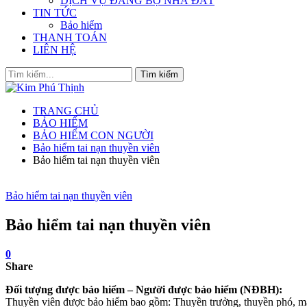
DỊCH VỤ ĐĂNG BỘ NHÀ ĐẤT
TIN TỨC
Bảo hiểm
THANH TOÁN
LIÊN HỆ
TRANG CHỦ
BẢO HIỂM
BẢO HIỂM CON NGƯỜI
Bảo hiểm tai nạn thuyền viên
Bảo hiểm tai nạn thuyền viên
Bảo hiểm tai nạn thuyền viên
Bảo hiểm tai nạn thuyền viên
0
Share
Đối tượng được bảo hiểm – Người được bảo hiểm (NĐBH):
Thuyền viên được bảo hiểm bao gồm: Thuyền trưởng, thuyền phó, máy 