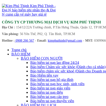
Kim Phú Thịnh -
Đại lý bảo hiểm phi nhân thọ & Đại
lý cung cấp vé máy bay giá rẻ
CÔNG TY CP THƯƠNG MẠI DỊCH VỤ KIM PHÚ THỊNH
Địa Chỉ :
154/12/22A Trường chinh, P.Tân Hưng Thuận, Quận 12, TP HCM
Văn phòng:
56 Yên Thế, P02, Q. Tân Bình, TP.HCM
Hotline :
0908 266 567
-
Email:
kimphuthinh@gmail.com
-
MST:
0309966
Trang chủ
BẢO HIỂM
BẢO HIỂM CON NGƯỜI
Bảo hiểm tai nạn lao động 24/24
Bảo hiểm Chăm sóc sức khỏe (Dành cho cá nhân)
Bảo hiểm chăm sóc sức khoẻ (Dành cho Doanh ng
Bảo Hiểm tiền vay
Bảo hiểm tai nạn hộ gia đình
Bảo hiểm tai nạn học sinh, sinh viên
Bảo hiểm tai nạn giáo viên
Bảo hiểm tai nạn điện
Bảo hiểm tai nạn cáp treo
Bảo hiểm tai nạn thuyền viên
BẢO HIỂM DU LỊCH