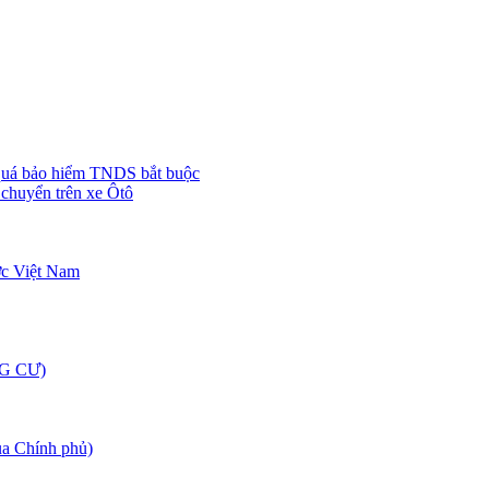
quá bảo hiểm TNDS bắt buộc
chuyển trên xe Ôtô
ớc Việt Nam
G CƯ)
 Chính phủ)