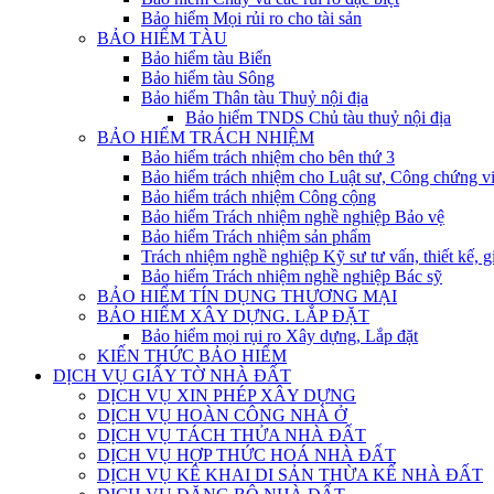
Bảo hiểm Mọi rủi ro cho tài sản
BẢO HIỂM TÀU
Bảo hiểm tàu Biển
Bảo hiểm tàu Sông
Bảo hiểm Thân tàu Thuỷ nội địa
Bảo hiểm TNDS Chủ tàu thuỷ nội địa
BẢO HIỂM TRÁCH NHIỆM
Bảo hiểm trách nhiệm cho bên thứ 3
Bảo hiểm trách nhiệm cho Luật sư, Công chứng v
Bảo hiểm trách nhiệm Công cộng
Bảo hiểm Trách nhiệm nghề nghiệp Bảo vệ
Bảo hiểm Trách nhiệm sản phẩm
Trách nhiệm nghề nghiệp Kỹ sư tư vấn, thiết kế, g
Bảo hiểm Trách nhiệm nghề nghiệp Bác sỹ
BẢO HIỂM TÍN DỤNG THƯƠNG MẠI
BẢO HIỂM XÂY DỰNG. LẮP ĐẶT
Bảo hiểm mọi rụi ro Xây dựng, Lắp đặt
KIẾN THỨC BẢO HIỂM
DỊCH VỤ GIẤY TỜ NHÀ ĐẤT
DỊCH VỤ XIN PHÉP XÂY DỰNG
DỊCH VỤ HOÀN CÔNG NHÀ Ở
DỊCH VỤ TÁCH THỬA NHÀ ĐẤT
DỊCH VỤ HỢP THỨC HOÁ NHÀ ĐẤT
DỊCH VỤ KÊ KHAI DI SẢN THỪA KẾ NHÀ ĐẤT