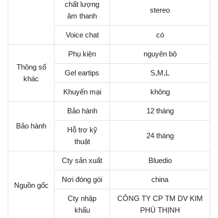
chất lượng
stereo
âm thanh
Voice chat
có
Phụ kiện
nguyên bộ
Thông số
Gel eartips
S,M,L
khác
Khuyến mại
không
Bảo hành
12 tháng
Bảo hành
Hỗ trợ kỹ
24 tháng
thuật
Cty sản xuất
Bluedio
Nơi đóng gói
china
Nguồn gốc
Cty nhập
CÔNG TY CP TM DV KIM
khẩu
PHÚ THỊNH