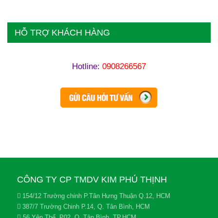
HỖ TRỢ KHÁCH HÀNG
Hotline:
0908266567
CÔNG TY CP TMDV KIM PHÚ THỊNH
154/12 Trường chinh P.Tân Hưng Thuận Q.12, HCM
387/7 Trường Chinh P.14, Q. Tân Bình, HCM
56 Yên Thế, P02, Q. Tân Bình, TP.HCM