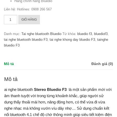
Hàng chính hãng Bluedio
Liên hệ: Hotlines: 0908 266 567
Tai
GIỎ HÀNG
nghe
BLuetooth
Danh mục:
Tai nghe bluetooth Bluedio
Từ khóa:
bluedio f3
,
bluediof3
,
BLuedio
tai nghe bluetooth bluedio F3
,
tai nghe khong day bluedio F3
,
tainghe
F3
bluedio F3
số
lượng
Mô tả
Đánh giá (0)
Mô tả
ai nghe bluetooth
Stereo Bluedio F3
là một sản phẩm mới với
âm thanh tuyệt vời trong từng khoảnh khắc, giúp người sử
dụng thấy thoải mái hơn, năng động hơn, có thể vừa đi vừa
nghe nhạc mà không vướn víu dây nhợ… Sử dụng chuẩn kết
nối bluetooth 4.1 chế độ chờ thông minh giúp siêu tiết kiệm điện