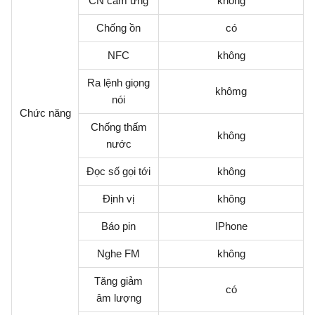
CN cảm ứng
không
Chống ồn
có
NFC
không
Ra lệnh giọng
khômg
nói
Chức năng
Chống thấm
không
nước
Đọc số gọi tới
không
Định vị
không
Báo pin
IPhone
Nghe FM
không
Tăng giảm
có
âm lượng