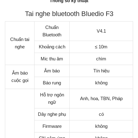
Thông số kỹ thuật
Tai nghe bluetooth Bluedio F3
Chuẩn
V4.1
Bluetooth
Chuẩn tai
nghe
Khoảng cách
≤ 10m
Mic thu âm
chìm
Âm báo
Tín hiệu
Âm báo
cuộc gọi
Báo rung
không
Hỗ trợ ngôn
Anh, hoa, TBN, Pháp
ngữ
Dây nghe phụ
có
Firmware
không