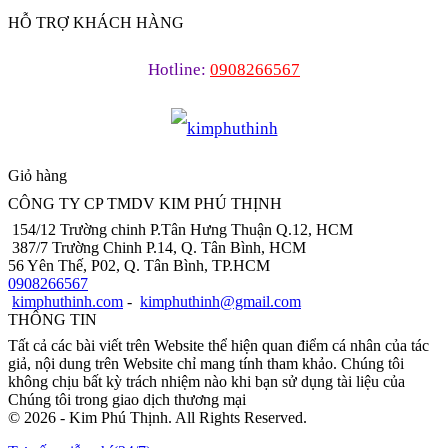
HỖ TRỢ KHÁCH HÀNG
Hotline:
0908266567
Giỏ hàng
CÔNG TY CP TMDV KIM PHÚ THỊNH
154/12 Trường chinh P.Tân Hưng Thuận Q.12, HCM
387/7 Trường Chinh P.14, Q. Tân Bình, HCM
56 Yên Thế, P02, Q. Tân Bình, TP.HCM
0908266567
kimphuthinh.com
-
kimphuthinh@gmail.com
THÔNG TIN
Tất cả các bài viết trên Website thể hiện quan điểm cá nhân của tác
giả, nội dung trên Website chỉ mang tính tham khảo. Chúng tôi
không chịu bất kỳ trách nhiệm nào khi bạn sử dụng tài liệu của
Chúng tôi trong giao dịch thương mại
© 2026 - Kim Phú Thịnh. All Rights Reserved.