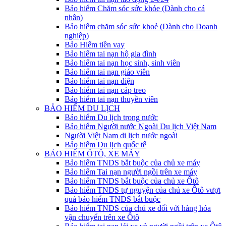
Bảo hiểm Chăm sóc sức khỏe (Dành cho cá
nhân)
Bảo hiểm chăm sóc sức khoẻ (Dành cho Doanh
nghiệp)
Bảo Hiểm tiền vay
Bảo hiểm tai nạn hộ gia đình
Bảo hiểm tai nạn học sinh, sinh viên
Bảo hiểm tai nạn giáo viên
Bảo hiểm tai nạn điện
Bảo hiểm tai nạn cáp treo
Bảo hiểm tai nạn thuyền viên
BẢO HIỂM DU LỊCH
Bảo hiểm Du lịch trong nước
Bảo hiểm Người nước Ngoài Du lịch Việt Nam
Người Việt Nam di lịch nước ngoài
Bảo hiểm Du lịch quốc tế
BẢO HIỂM ÔTÔ, XE MÁY
Bảo hiểm TNDS bắt buộc của chủ xe máy
Bảo hiểm Tai nạn người ngồi trên xe máy
Bảo hiểm TNDS bắt buộc của chủ xe Ôtô
Bảo hiểm TNDS tự nguyện của chủ xe Ôtô vượt
quá bảo hiểm TNDS bắt buộc
Bảo hiểm TNDS của chủ xe đối với hàng hóa
vận chuyển trên xe Ôtô