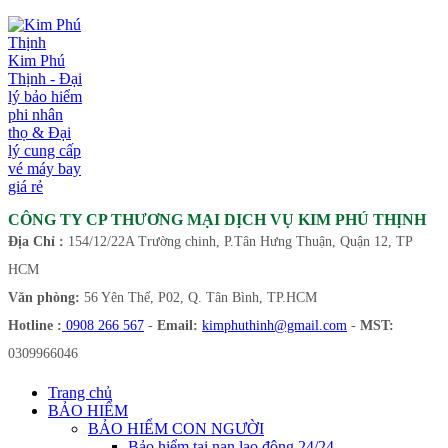
Kim Phú
Thịnh - Đại
lý bảo hiểm
phi nhân
thọ & Đại
lý cung cấp
vé máy bay
giá rẻ
CÔNG TY CP THƯƠNG MẠI DỊCH VỤ KIM PHÚ THỊNH
Địa Chỉ :
154/12/22A Trường chinh, P.Tân Hưng Thuận, Quận 12, TP
HCM
Văn phòng:
56 Yên Thế, P02, Q. Tân Bình, TP.HCM
Hotline :
0908 266 567
-
Email:
kimphuthinh@gmail.com
-
MST:
0309966046
Trang chủ
BẢO HIỂM
BẢO HIỂM CON NGƯỜI
Bảo hiểm tai nạn lao động 24/24