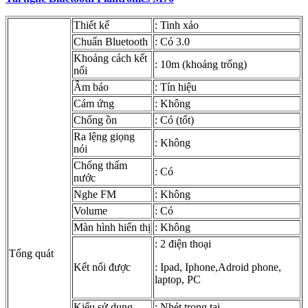
Thiết kế
: Tinh xảo
Chuẩn Bluetooth
: Có 3.0
Khoảng cách kết
: 10m (khoảng trống)
nối
Âm báo
: Tín hiệu
Cám ứng
: Không
Chống ồn
: Có (tốt)
Ra lệng giọng
: Không
nói
Chống thấm
: Có
nước
Nghe FM
: Không
Volume
: Có
Màn hình hiển thị
: Không
: 2 điện thoại
Tổng quát
Kết nối được
: Ipad, Iphone,Adroid phone,
laptop, PC
Kiểu sử dụng
: Nhét trong tai