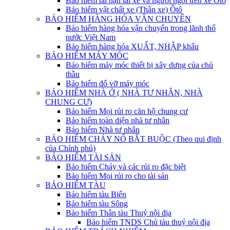
Bảo hiểm tai nạn lái xe và người ngồi trên xe Ôtô
Bảo hiểm vật chất xe (Thân xe) Ôtô
BẢO HIỂM HÀNG HÓA VẬN CHUYỂN
Bảo hiểm hàng hóa vận chuyển trong lãnh thổ
nước Việt Nam
Bảo hiểm hàng hóa XUẤT, NHẬP khẩu
BẢO HIỂM MÁY MÓC
Bảo hiểm máy móc thiết bị xây dưng của chủ
thầu
Bảo hiểm đổ vỡ máy móc
BẢO HIỂM NHÀ Ở ( NHÀ TƯ NHÂN, NHÀ
CHUNG CƯ)
Bảo hiểm Mọi rủi ro căn hộ chung cư
Bảo hiểm toàn diện nhà tư nhân
Bảo hiểm Nhà tư nhân
BẢO HIỂM CHÁY NỔ BẮT BUỘC (Theo qui định
của Chính phủ)
BẢO HIỂM TÀI SẢN
Bảo hiểm Cháy và các rủi ro đặc biệt
Bảo hiểm Mọi rủi ro cho tài sản
BẢO HIỂM TÀU
Bảo hiểm tàu Biển
Bảo hiểm tàu Sông
Bảo hiểm Thân tàu Thuỷ nội địa
Bảo hiểm TNDS Chủ tàu thuỷ nội địa