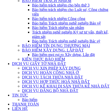
BẢO HIỂM TRÁCH NHIỆM
Bảo hiểm trách nhiệm cho bên thứ 3
Bảo hiểm trách nhiệm cho Luật sư, Công chứng
viên
Bảo hiểm trách nhiệm Công cộng
Bảo hiểm Trách nhiệm nghề nghiệp Bảo vệ
Bảo hiểm Trách nhiệm sản phẩm
Trách nhiệm nghề nghiệp Kỹ sư tư vấn, thiết kế,
giám sát;
Bảo hiểm Trách nhiệm nghề nghiệp Bác sỹ
BẢO HIỂM TÍN DỤNG THƯƠNG MẠI
BẢO HIỂM XÂY DỰNG. LẮP ĐẶT
Bảo hiểm mọi rụi ro Xây dựng, Lắp đặt
KIẾN THỨC BẢO HIỂM
DỊCH VỤ GIẤY TỜ NHÀ ĐẤT
DỊCH VỤ XIN PHÉP XÂY DỰNG
DỊCH VỤ HOÀN CÔNG NHÀ Ở
DỊCH VỤ TÁCH THỬA NHÀ ĐẤT
DỊCH VỤ HỢP THỨC HOÁ NHÀ ĐẤT
DỊCH VỤ KÊ KHAI DI SẢN THỪA KẾ NHÀ ĐẤT
DỊCH VỤ ĐĂNG BỘ NHÀ ĐẤT
TIN TỨC
Bảo hiểm
THANH TOÁN
LIÊN HỆ