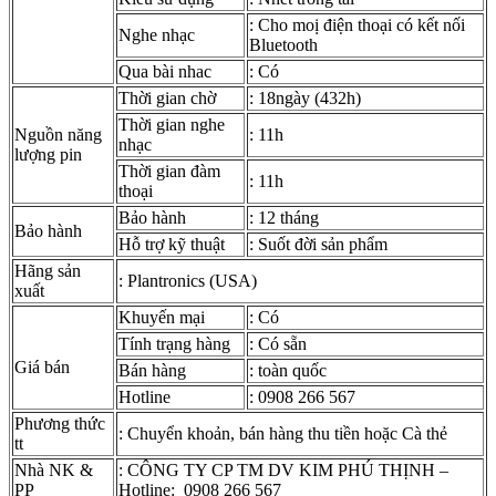
: Cho moị điện thoại có kết nối
Nghe nhạc
Bluetooth
Qua bài nhac
: Có
Thời gian chờ
: 18ngày (432h)
Thời gian nghe
Nguồn năng
: 11h
nhạc
lượng pin
Thời gian đàm
: 11h
thoại
Bảo hành
: 12 tháng
Bảo hành
Hỗ trợ kỹ thuật
: Suốt đời sản phẩm
Hãng sản
: Plantronics (USA)
xuất
Khuyến mại
: Có
Tính trạng hàng
: Có sẵn
Giá bán
Bán hàng
: toàn quốc
Hotline
: 0908 266 567
Phương thức
: Chuyển khoản, bán hàng thu tiền hoặc Cà thẻ
tt
Nhà NK &
: CÔNG TY CP TM DV KIM PHÚ THỊNH –
PP
Hotline: 0908 266 567