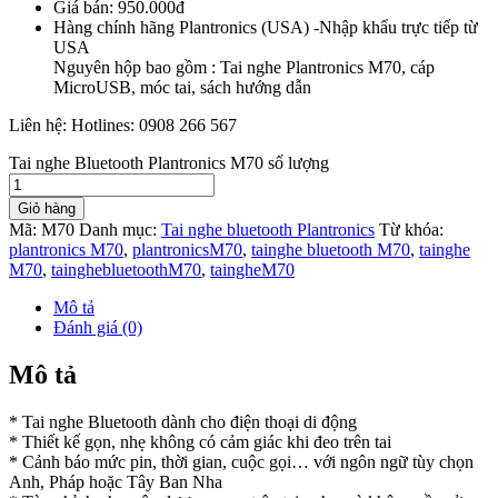
Giá bán: 950.000đ
Hàng chính hãng Plantronics (USA) -Nhập khẩu trực tiếp từ
USA
Nguyên hộp bao gồm : Tai nghe Plantronics M70, cáp
MicroUSB, móc tai, sách hướng dẫn
Liên hệ: Hotlines: 0908 266 567
Tai nghe Bluetooth Plantronics M70 số lượng
Giỏ hàng
Mã:
M70
Danh mục:
Tai nghe bluetooth Plantronics
Từ khóa:
plantronics M70
,
plantronicsM70
,
tainghe bluetooth M70
,
tainghe
M70
,
tainghebluetoothM70
,
taingheM70
Mô tả
Đánh giá (0)
Mô tả
* Tai nghe Bluetooth dành cho điện thoại di động
* Thiết kế gọn, nhẹ không có cảm giác khi đeo trên tai
* Cảnh báo mức pin, thời gian, cuộc gọi… với ngôn ngữ tùy chọn
Anh, Pháp hoặc Tây Ban Nha