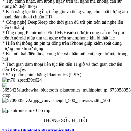
* Tùy chỉnh nhạc, âm lượng ngay trên tai nghe mà không cần sử
dụng tới điện thoại
* Khả năng lọc tiếng ồn, tiếng gió và tiếng vang, cho chất lượng âm
thanh đàm thoại chuẩn HD
* Công nghệ DeepSleep cho thời gian dữ trữ pin trên tai nghe lên
đến 6 tháng
* Ứng dụng Plantronics Find MyHeadset được cung cấp miễn phí
trên Android giúp tìm tai nghe trên smartphone khi bị thất lạc
* Hiển thị thông tin pin tự động trên iPhone giúp kiểm soát dung
lượng pin khi sử dụng
* Kết nối hai điện thoại cùng lúc và nhận một cuộc gọi từ một trong
hai
* Thời gian đàm thoại liên tục lên đến 11 giờ và thời gian chờ lên
đến 18 ngày.
* Sản phẩm chính hãng Plantronics (USA)
THÔNG SỐ CHI TIẾT
Tai nghe Bluetooth Plantronics M70