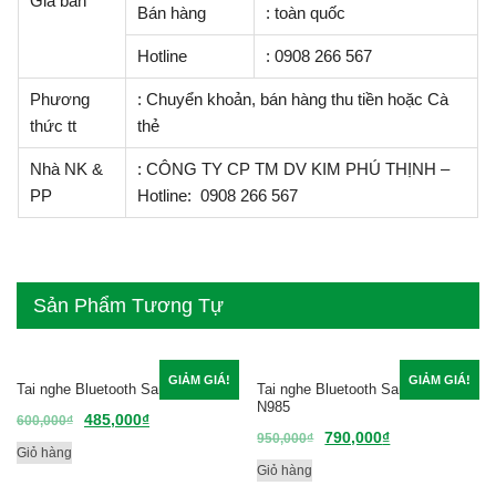
Giá bán
Bán hàng
: toàn quốc
Hotline
: 0908 266 567
Phương
: Chuyển khoản, bán hàng thu tiền hoặc Cà
thức tt
thẻ
Nhà NK &
: CÔNG TY CP TM DV KIM PHÚ THỊNH –
PP
Hotline: 0908 266 567
Sản Phẩm Tương Tự
GIẢM GIÁ!
GIẢM GIÁ!
Tai nghe Bluetooth Samsung S6
Tai nghe Bluetooth Samsung
N985
485,000
₫
600,000
₫
790,000
₫
950,000
₫
Giỏ hàng
Giỏ hàng