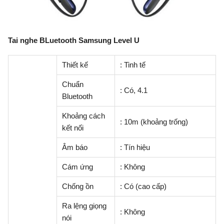
Tai nghe BLuetooth Samsung Level U
Thiết kế
: Tinh tế
Chuẩn
: Có, 4.1
Bluetooth
Khoảng cách
: 10m (khoảng trống)
kết nối
Âm báo
: Tín hiệu
Cám ứng
: Không
Chống ồn
: Có (cao cấp)
Ra lệng giọng
: Không
nói