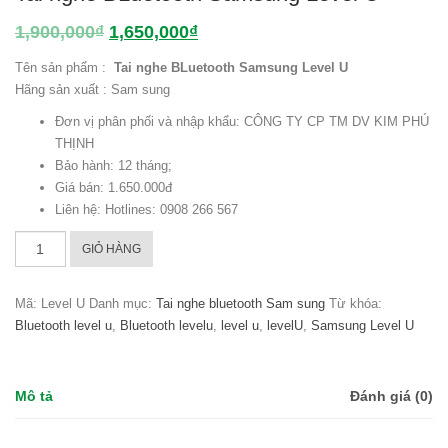
1,900,000
₫
1,650,000
₫
Tên sản phẩm :
Tai nghe BLuetooth Samsung Level U
Hãng sản xuất : Sam sung
Đơn vị phân phối và nhập khẩu: CÔNG TY CP TM DV KIM PHÚ
THỊNH
Bảo hành: 12 tháng;
Giá bán: 1.650.000đ
Liên hệ: Hotlines: 0908 266 567
Tai
GIỎ HÀNG
nghe
BLuetooth
Mã:
Level U
Danh mục:
Tai nghe bluetooth Sam sung
Từ khóa:
Samsung
Bluetooth level u
,
Bluetooth levelu
,
level u
,
levelU
,
Samsung Level U
Level
U
số
lượng
Mô tả
Đánh giá (0)