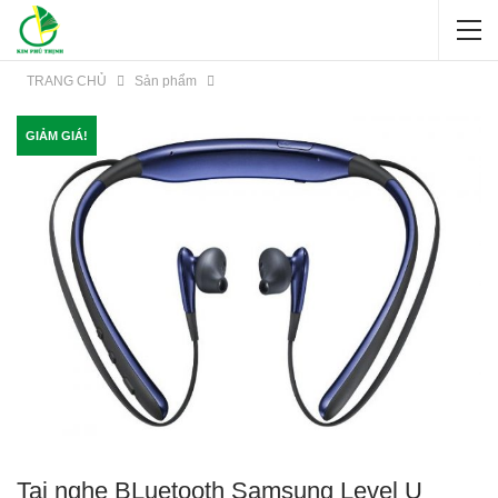
TRANG CHỦ
Sản phẩm
GIẢM GIÁ!
Tai nghe BLuetooth Samsung Level U