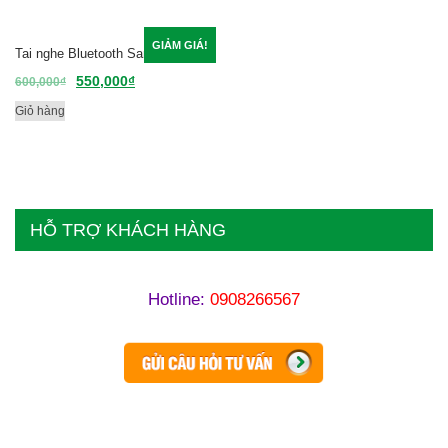
GIẢM GIÁ!
Tai nghe Bluetooth SamSung M1
550,000
₫
600,000
₫
Giỏ hàng
HỖ TRỢ KHÁCH HÀNG
Hotline:
0908266567