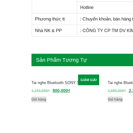
Hotline
Phương thức tt
: Chuyển khoản, bán hàng t
Nhà NK & PP
: CÔNG TY CP TM DV KIM 
Sản Phẩm Tương Tự
GIẢM GIÁ!
Tai nghe Bluetooth SONY SBH 20
Tai nghe Blu
900,000
₫
2,
1,150,000
₫
2,800,000
₫
Giỏ hàng
Giỏ hàng