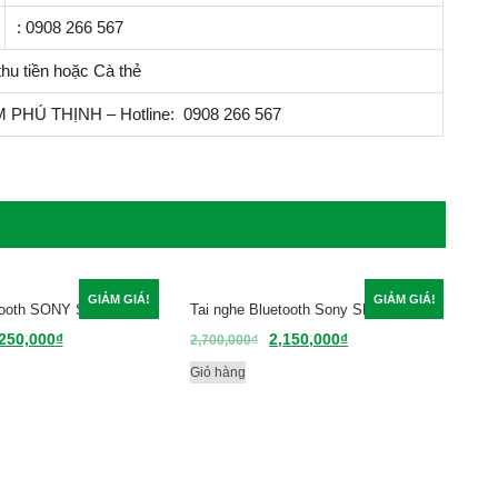
: 0908 266 567
hu tiền hoặc Cà thẻ
PHÚ THỊNH – Hotline: 0908 266 567
GIẢM GIÁ!
GIẢM GIÁ!
etooth SONY SBH 54
Tai nghe Bluetooth Sony SBH80
250,000
₫
2,150,000
₫
2,700,000
₫
Giỏ hàng