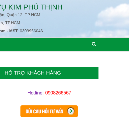
Ụ KIM PHÚ THỊNH
uận, Quận 12, TP HCM
nh, TP.HCM
com
-
MST:
0309966046
HỖ TRỢ KHÁCH HÀNG
Hotline:
0908266567