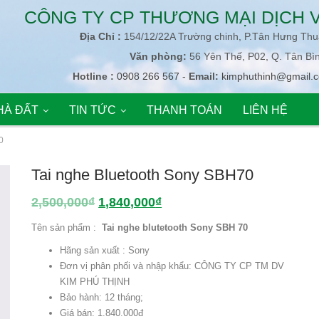
CÔNG TY CP THƯƠNG MẠI DỊCH V
Địa Chỉ :
154/12/22A Trường chinh, P.Tân Hưng Th
Văn phòng:
56 Yên Thế, P02, Q. Tân Bì
Hotline :
0908 266 567
-
Email:
kimphuthinh@gmail.
HÀ ĐẤT
TIN TỨC
THANH TOÁN
LIÊN HỆ
0
Tai nghe Bluetooth Sony SBH70
2,500,000
₫
1,840,000
₫
Tên sản phẩm :
Tai nghe blutetooth Sony SBH 70
Hãng sản xuất : Sony
Đơn vị phân phối và nhập khẩu: CÔNG TY CP TM DV
KIM PHÚ THỊNH
Bảo hành: 12 tháng;
Giá bán: 1.840.000đ