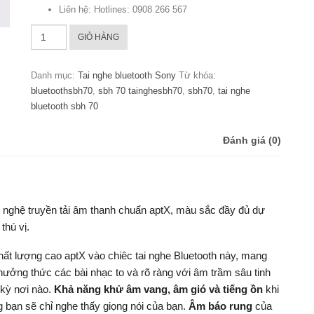
Liên hệ: Hotlines: 0908 266 567
Tai
GIỎ HÀNG
nghe
Bluetooth
Danh mục:
Tai nghe bluetooth Sony
Từ khóa:
Sony
bluetoothsbh70
,
sbh 70 tainghesbh70
,
sbh70
,
tai nghe
SBH70
bluetooth sbh 70
số
lượng
Đánh giá (0)
nghệ truyền tải âm thanh chuẩn aptX, màu sắc đầy đủ dự
thú vị.
ất lượng cao aptX vào chiêc tai nghe Bluetooth này, mang
hưởng thức các bài nhạc to và rõ ràng với âm trầm sâu tinh
 kỳ nơi nào.
Khả năng khử âm vang, âm gió và tiếng ồn
khi
 bạn sẽ chỉ nghe thấy giọng nói của bạn.
Âm báo rung
của