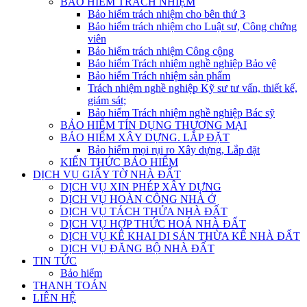
BẢO HIỂM TRÁCH NHIỆM
Bảo hiểm trách nhiệm cho bên thứ 3
Bảo hiểm trách nhiệm cho Luật sư, Công chứng
viên
Bảo hiểm trách nhiệm Công cộng
Bảo hiểm Trách nhiệm nghề nghiệp Bảo vệ
Bảo hiểm Trách nhiệm sản phẩm
Trách nhiệm nghề nghiệp Kỹ sư tư vấn, thiết kế,
giám sát;
Bảo hiểm Trách nhiệm nghề nghiệp Bác sỹ
BẢO HIỂM TÍN DỤNG THƯƠNG MẠI
BẢO HIỂM XÂY DỰNG. LẮP ĐẶT
Bảo hiểm mọi rụi ro Xây dựng, Lắp đặt
KIẾN THỨC BẢO HIỂM
DỊCH VỤ GIẤY TỜ NHÀ ĐẤT
DỊCH VỤ XIN PHÉP XÂY DỰNG
DỊCH VỤ HOÀN CÔNG NHÀ Ở
DỊCH VỤ TÁCH THỬA NHÀ ĐẤT
DỊCH VỤ HỢP THỨC HOÁ NHÀ ĐẤT
DỊCH VỤ KÊ KHAI DI SẢN THỪA KẾ NHÀ ĐẤT
DỊCH VỤ ĐĂNG BỘ NHÀ ĐẤT
TIN TỨC
Bảo hiểm
THANH TOÁN
LIÊN HỆ