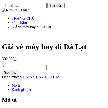
TRANG CHỦ
Sản phẩm
Giá vé máy bay đi Đà Lạt
Giá vé máy bay đi Đà Lạt
390,000
₫
Giá
vé
Giỏ hàng
máy
Danh mục:
VÉ MÁY BAY NỘI ĐỊA
bay
đi
Mô tả
Đà
Đánh giá (0)
Lạt
số
Mô tả
lượng