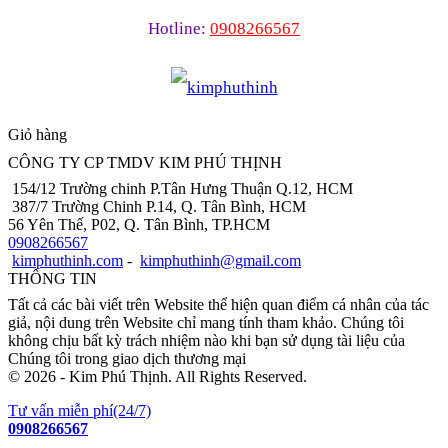
Hotline:
0908266567
Giỏ hàng
CÔNG TY CP TMDV KIM PHÚ THỊNH
154/12 Trường chinh P.Tân Hưng Thuận Q.12, HCM
387/7 Trường Chinh P.14, Q. Tân Bình, HCM
56 Yên Thế, P02, Q. Tân Bình, TP.HCM
0908266567
kimphuthinh.com
-
kimphuthinh@gmail.com
THÔNG TIN
Tất cả các bài viết trên Website thể hiện quan điểm cá nhân của tác
giả, nội dung trên Website chỉ mang tính tham khảo. Chúng tôi
không chịu bất kỳ trách nhiệm nào khi bạn sử dụng tài liệu của
Chúng tôi trong giao dịch thương mại
© 2026 - Kim Phú Thịnh. All Rights Reserved.
Tư vấn miễn phí(24/7)
0908266567