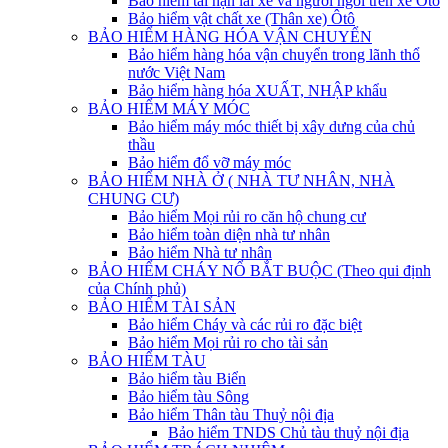
Bảo hiểm tai nạn lái xe và người ngồi trên xe Ôtô
Bảo hiểm vật chất xe (Thân xe) Ôtô
BẢO HIỂM HÀNG HÓA VẬN CHUYỂN
Bảo hiểm hàng hóa vận chuyển trong lãnh thổ
nước Việt Nam
Bảo hiểm hàng hóa XUẤT, NHẬP khẩu
BẢO HIỂM MÁY MÓC
Bảo hiểm máy móc thiết bị xây dưng của chủ
thầu
Bảo hiểm đổ vỡ máy móc
BẢO HIỂM NHÀ Ở ( NHÀ TƯ NHÂN, NHÀ
CHUNG CƯ)
Bảo hiểm Mọi rủi ro căn hộ chung cư
Bảo hiểm toàn diện nhà tư nhân
Bảo hiểm Nhà tư nhân
BẢO HIỂM CHÁY NỔ BẮT BUỘC (Theo qui định
của Chính phủ)
BẢO HIỂM TÀI SẢN
Bảo hiểm Cháy và các rủi ro đặc biệt
Bảo hiểm Mọi rủi ro cho tài sản
BẢO HIỂM TÀU
Bảo hiểm tàu Biển
Bảo hiểm tàu Sông
Bảo hiểm Thân tàu Thuỷ nội địa
Bảo hiểm TNDS Chủ tàu thuỷ nội địa