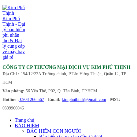
Kim Phú
Thịnh - Đại
lý bảo hiểm
phi nhân
thọ & Đại
lý cung cấp
vé máy bay
giá rẻ
CÔNG TY CP THƯƠNG MẠI DỊCH VỤ KIM PHÚ THỊNH
Địa Chỉ :
154/12/22A Trường chinh, P.Tân Hưng Thuận, Quận 12, TP
HCM
Văn phòng:
56 Yên Thế, P02, Q. Tân Bình, TP.HCM
Hotline :
0908 266 567
-
Email:
kimphuthinh@gmail.com
-
MST:
0309966046
Trang chủ
BẢO HIỂM
BẢO HIỂM CON NGƯỜI
Bảo hiểm tai nạn lao động 24/24