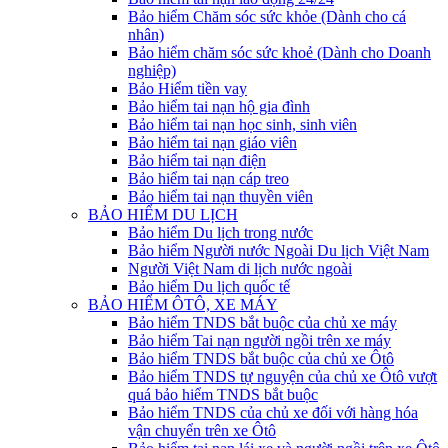
Bảo hiểm Chăm sóc sức khỏe (Dành cho cá
nhân)
Bảo hiểm chăm sóc sức khoẻ (Dành cho Doanh
nghiệp)
Bảo Hiểm tiền vay
Bảo hiểm tai nạn hộ gia đình
Bảo hiểm tai nạn học sinh, sinh viên
Bảo hiểm tai nạn giáo viên
Bảo hiểm tai nạn điện
Bảo hiểm tai nạn cáp treo
Bảo hiểm tai nạn thuyền viên
BẢO HIỂM DU LỊCH
Bảo hiểm Du lịch trong nước
Bảo hiểm Người nước Ngoài Du lịch Việt Nam
Người Việt Nam di lịch nước ngoài
Bảo hiểm Du lịch quốc tế
BẢO HIỂM ÔTÔ, XE MÁY
Bảo hiểm TNDS bắt buộc của chủ xe máy
Bảo hiểm Tai nạn người ngồi trên xe máy
Bảo hiểm TNDS bắt buộc của chủ xe Ôtô
Bảo hiểm TNDS tự nguyện của chủ xe Ôtô vượt
quá bảo hiểm TNDS bắt buộc
Bảo hiểm TNDS của chủ xe đối với hàng hóa
vận chuyển trên xe Ôtô