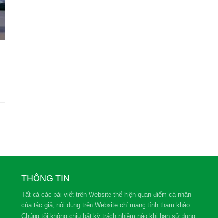
…
THÔNG TIN
Tất cả các bài viết trên Website thể hiện quan điểm cá nhân
của tác giả, nội dung trên Website chỉ mang tính tham khảo.
Chúng tôi không chịu bất kỳ trách nhiệm nào khi bạn sử dụng