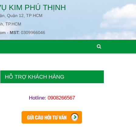
Ụ KIM PHÚ THỊNH
uận, Quận 12, TP HCM
nh, TP.HCM
com
-
MST:
0309966046
HỖ TRỢ KHÁCH HÀNG
Hotline:
0908266567