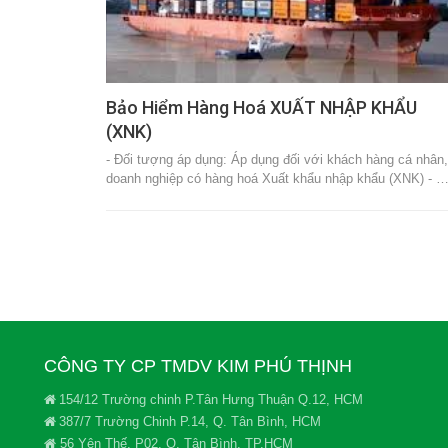
Bảo Hiểm Hàng Hoá XUẤT NHẬP KHẨU
(XNK)
- Đối tượng áp dụng: Áp dụng đối với khách hàng cá nhân,
doanh nghiệp có hàng hoá Xuất khẩu nhập khẩu (XNK) - 
CÔNG TY CP TMDV KIM PHÚ THỊNH
154/12 Trường chinh P.Tân Hưng Thuận Q.12, HCM
387/7 Trường Chinh P.14, Q. Tân Bình, HCM
56 Yên Thế, P02, Q. Tân Bình, TP.HCM