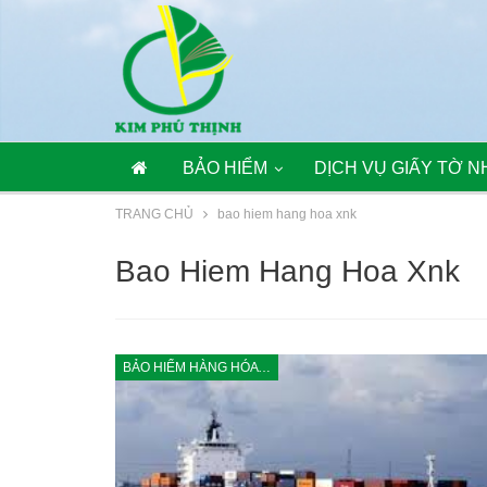
BẢO HIỂM
DỊCH VỤ GIẤY TỜ N
TRANG CHỦ
bao hiem hang hoa xnk
Bao Hiem Hang Hoa Xnk
BẢO HIỂM HÀNG HÓA XUẤT, NHẬP KHẨU