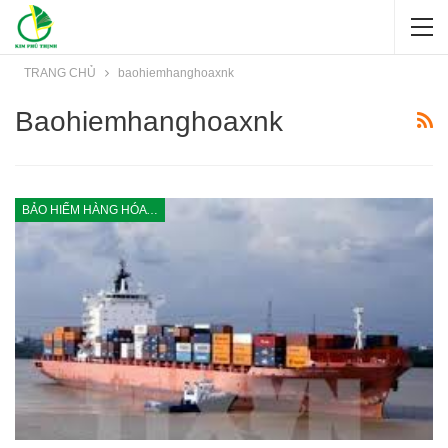
TRANG CHỦ
baohiemhanghoaxnk
Baohiemhanghoaxnk
BẢO HIỂM HÀNG HÓA XUẤT, NHẬP KHẨU