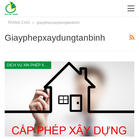
TRANG CHỦ
giayphepxaydungtanbinh
Giayphepxaydungtanbinh
DỊCH VỤ XIN PHÉP XÂY DỰNG