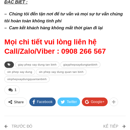
ĐẶC BIỆT :
– Chúng tôi đến tận nơi để tư vấn và mọi sự tư vấn chúng
tôi hoàn toàn không tính phí
– Cam kết khách hàng không mất thời gian đi lại
Mọi chi tiết vui lòng liên hệ
Call/Zalo/Viber :
0908 266 567
giay phep xay dung tan binh
giayphepxaydungtanbinh
xin phep xay dung
xin phep xay dung quan tan binh
xinphepxaydungquantanbinh
1
Facebook
Twitter
Google+
Share
TRƯỚC ĐÓ
KẾ TIẾP