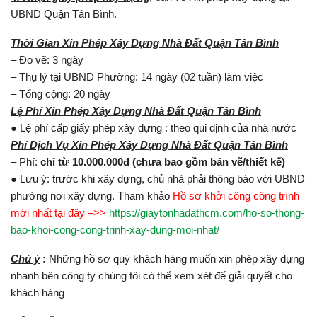
UBND Quận Tân Bình.
Thời Gian Xin Phép Xây Dựng Nhà Đất Quận Tân Bình
– Đo vẽ: 3 ngày
– Thụ lý tại UBND Phường: 14 ngày (02 tuần) làm việc
– Tổng cộng: 20 ngày
Lệ Phí Xin Phép Xây Dựng Nhà Đất Quận Tân Bình
●
Lệ phí cấp giấy phép xây dựng : theo qui định của nhà nước
Phí Dịch Vụ Xin Phép Xây Dựng Nhà Đất Quận Tân Bình
– Phí:
chỉ từ 10.000.000đ (chưa bao gồm bản vẽ/thiết kế)
●
Lưu ý: trước khi xây dựng, chủ nhà phải thông báo với UBND
phường nơi xây dựng. Tham khảo
Hồ sơ khởi công công trình
mới nhất tại đây –>>
https://giaytonhadathcm.com/ho-so-thong-
bao-khoi-cong-cong-trinh-xay-dung-moi-nhat/
Chú ý
:
Những hồ sơ quý khách hàng muốn xin phép xây dựng
nhanh bên công ty chúng tôi có thể xem xét để giải quyết cho
khách hàng