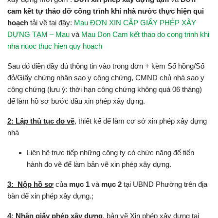
cam kết tự tháo dỡ công trình khi nhà nước thực hiện qui
hoạch
tải về tại đây:
Mau ĐƠN XIN CẤP GIẤY PHÉP XÂY
DỰNG TẠM – Mau
và
Mau Don Cam kết thao do cong trinh khi
nha nuoc thuc hien quy hoach
Sau đó điền đầy đủ thông tin vào trong đơn + kèm Sổ hồng/Số
đỏ/Giấy chứng nhận sao y công chứng, CMND chủ nhà sao y
công chứng (lưu ý: thời hạn công chứng không quá 06 tháng)
để làm hồ sơ bước đầu xin phép xây dựng.
2: Lập thủ tục đo vẽ
, thiết kế để làm cơ sở xin phép xây dựng
nhà
Liên hệ trực tiếp những công ty có chức năng để tiến
hành đo vẽ để làm bản vẽ xin phép xây dựng.
3: Nộp hồ sơ
của
mục 1
và
mục 2
tại UBND Phường trên địa
bàn để xin phép xây dựng.;
4: Nhận giấy phép xây dựng
, bản vẽ Xin phép xây dựng tại