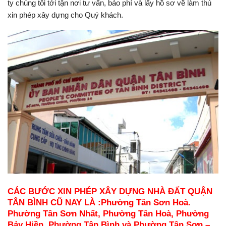
ty chúng tôi tới tận nơi tư vấn, báo phí và lấy hồ sơ về làm thủ
xin phép xây dựng cho Quý khách.
CÁC BƯỚC XIN PHÉP XÂY DỰNG NHÀ ĐẤT QUẬN
TÂN BÌNH CŨ NAY LÀ :
Phường Tân Sơn Hoà.
Phường Tân Sơn Nhất, Phường Tân Hoà, Phường
Bảy Hiền, Phường Tân Bình và Phường Tân Sơn –