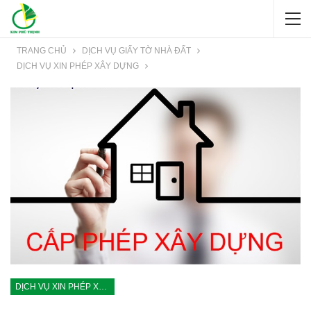
TRANG CHỦ
DỊCH VỤ GIẤY TỜ NHÀ ĐẤT
DỊCH VỤ XIN PHÉP XÂY DỰNG
DỊCH VỤ XIN PHÉP XÂY DỰNG