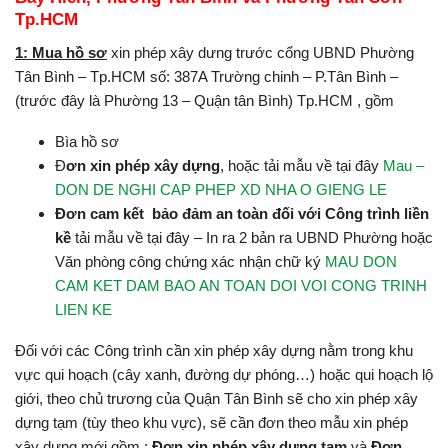
Tp.HCM
1: Mua hồ sơ
xin phép xây dưng trước cổng UBND Phường
Tân Bình – Tp.HCM số: 387A Trường chinh – P.Tân Bình –
(trước đây là Phường 13 – Quận tân Bình) Tp.HCM , gồm
Bìa hồ sơ
Đ
ơn xin phép xây dựng
, hoặc tải mẫu về tại đây
Mau –
DON DE NGHI CAP PHEP XD NHA O GIENG LE
Đơn cam kết bảo đảm an toàn đối với Công trình liền
kề
tải mẫu về tại đây – In ra 2 bản ra UBND Phường hoặc
Văn phòng công chứng xác nhận chữ ký
MAU DON
CAM KET DAM BAO AN TOAN DOI VOI CONG TRINH
LIEN KE
Đối với các Công trình cần xin phép xây dựng nằm trong khu
vực qui hoạch (cây xanh, đường dự phóng…) hoặc qui hoạch lộ
giới, theo chủ trương của Quận Tân Bình sẽ cho xin phép xây
dựng tạm (tùy theo khu vực), sẽ cần đơn theo mẫu xin phép
xây dựng mới gồm :
Đơn xin phép xây dựng tạm
và
Đơn