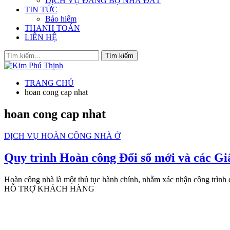
DỊCH VỤ ĐĂNG BỘ NHÀ ĐẤT
TIN TỨC
Bảo hiểm
THANH TOÁN
LIÊN HỆ
TRANG CHỦ
hoan cong cap nhat
hoan cong cap nhat
DỊCH VỤ HOÀN CÔNG NHÀ Ở
Quy trình Hoàn công Đổi sổ mới và các Gi
Hoàn công nhà là một thủ tục hành chính, nhằm xác nhận công trình
HỖ TRỢ KHÁCH HÀNG