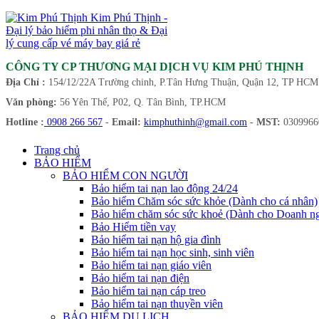
Kim Phú Thịnh -
Đại lý bảo hiểm phi nhân thọ & Đại
lý cung cấp vé máy bay giá rẻ
CÔNG TY CP THƯƠNG MẠI DỊCH VỤ KIM PHÚ THỊNH
Địa Chỉ :
154/12/22A Trường chinh, P.Tân Hưng Thuận, Quận 12, TP HCM
Văn phòng:
56 Yên Thế, P02, Q. Tân Bình, TP.HCM
Hotline :
0908 266 567
-
Email:
kimphuthinh@gmail.com
-
MST:
0309966
Trang chủ
BẢO HIỂM
BẢO HIỂM CON NGƯỜI
Bảo hiểm tai nạn lao động 24/24
Bảo hiểm Chăm sóc sức khỏe (Dành cho cá nhân)
Bảo hiểm chăm sóc sức khoẻ (Dành cho Doanh ng
Bảo Hiểm tiền vay
Bảo hiểm tai nạn hộ gia đình
Bảo hiểm tai nạn học sinh, sinh viên
Bảo hiểm tai nạn giáo viên
Bảo hiểm tai nạn điện
Bảo hiểm tai nạn cáp treo
Bảo hiểm tai nạn thuyền viên
BẢO HIỂM DU LỊCH