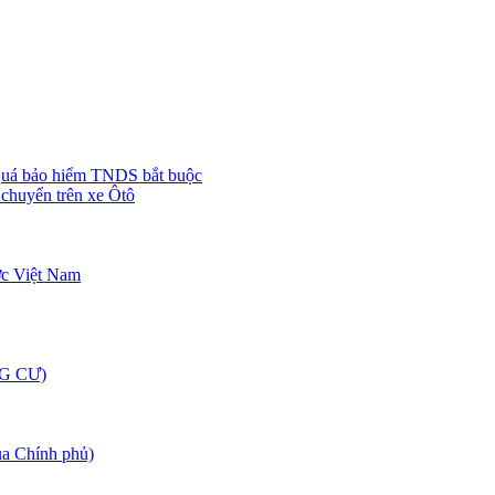
quá bảo hiểm TNDS bắt buộc
chuyển trên xe Ôtô
ớc Việt Nam
G CƯ)
 Chính phủ)