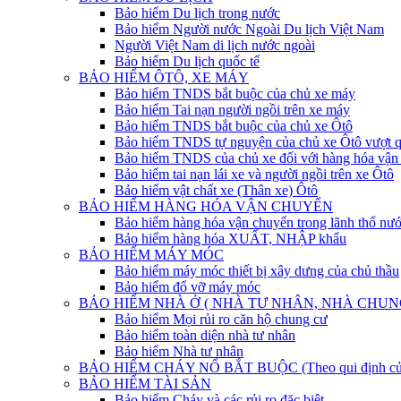
Bảo hiểm Du lịch trong nước
Bảo hiểm Người nước Ngoài Du lịch Việt Nam
Người Việt Nam di lịch nước ngoài
Bảo hiểm Du lịch quốc tế
BẢO HIỂM ÔTÔ, XE MÁY
Bảo hiểm TNDS bắt buộc của chủ xe máy
Bảo hiểm Tai nạn người ngồi trên xe máy
Bảo hiểm TNDS bắt buộc của chủ xe Ôtô
Bảo hiểm TNDS tự nguyện của chủ xe Ôtô vượt 
Bảo hiểm TNDS của chủ xe đối với hàng hóa vận 
Bảo hiểm tai nạn lái xe và người ngồi trên xe Ôtô
Bảo hiểm vật chất xe (Thân xe) Ôtô
BẢO HIỂM HÀNG HÓA VẬN CHUYỂN
Bảo hiểm hàng hóa vận chuyển trong lãnh thổ nư
Bảo hiểm hàng hóa XUẤT, NHẬP khẩu
BẢO HIỂM MÁY MÓC
Bảo hiểm máy móc thiết bị xây dưng của chủ thầu
Bảo hiểm đổ vỡ máy móc
BẢO HIỂM NHÀ Ở ( NHÀ TƯ NHÂN, NHÀ CHUN
Bảo hiểm Mọi rủi ro căn hộ chung cư
Bảo hiểm toàn diện nhà tư nhân
Bảo hiểm Nhà tư nhân
BẢO HIỂM CHÁY NỔ BẮT BUỘC (Theo qui định của
BẢO HIỂM TÀI SẢN
Bảo hiểm Cháy và các rủi ro đặc biệt