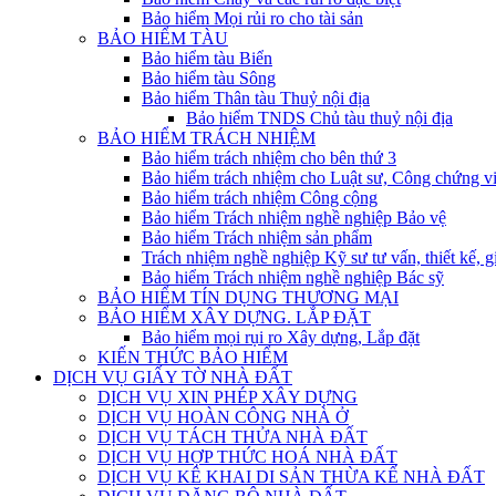
Bảo hiểm Mọi rủi ro cho tài sản
BẢO HIỂM TÀU
Bảo hiểm tàu Biển
Bảo hiểm tàu Sông
Bảo hiểm Thân tàu Thuỷ nội địa
Bảo hiểm TNDS Chủ tàu thuỷ nội địa
BẢO HIỂM TRÁCH NHIỆM
Bảo hiểm trách nhiệm cho bên thứ 3
Bảo hiểm trách nhiệm cho Luật sư, Công chứng v
Bảo hiểm trách nhiệm Công cộng
Bảo hiểm Trách nhiệm nghề nghiệp Bảo vệ
Bảo hiểm Trách nhiệm sản phẩm
Trách nhiệm nghề nghiệp Kỹ sư tư vấn, thiết kế, g
Bảo hiểm Trách nhiệm nghề nghiệp Bác sỹ
BẢO HIỂM TÍN DỤNG THƯƠNG MẠI
BẢO HIỂM XÂY DỰNG. LẮP ĐẶT
Bảo hiểm mọi rụi ro Xây dựng, Lắp đặt
KIẾN THỨC BẢO HIỂM
DỊCH VỤ GIẤY TỜ NHÀ ĐẤT
DỊCH VỤ XIN PHÉP XÂY DỰNG
DỊCH VỤ HOÀN CÔNG NHÀ Ở
DỊCH VỤ TÁCH THỬA NHÀ ĐẤT
DỊCH VỤ HỢP THỨC HOÁ NHÀ ĐẤT
DỊCH VỤ KÊ KHAI DI SẢN THỪA KẾ NHÀ ĐẤT