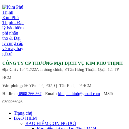
Kim Phú
Thịnh - Đại
lý bảo hiểm
phi nhân
thọ & Đại
lý cung cấp
vé máy bay
giá rẻ
CÔNG TY CP THƯƠNG MẠI DỊCH VỤ KIM PHÚ THỊNH
Địa Chỉ :
154/12/22A Trường chinh, P.Tân Hưng Thuận, Quận 12, TP
HCM
Văn phòng:
56 Yên Thế, P02, Q. Tân Bình, TP.HCM
Hotline :
0908 266 567
-
Email:
kimphuthinh@gmail.com
-
MST:
0309966046
Trang chủ
BẢO HIỂM
BẢO HIỂM CON NGƯỜI
Bảo hiểm tai nạn lao động 24/24