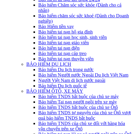
Bảo hiểm Chăm sóc sức khỏe (Dành cho cá
nhân)
Bảo hiểm chăm sóc sức khoẻ (Dành cho Doanh
nghiệp)
Bảo Hiểm tiền vay
Bảo hiểm tai nạn hộ gia đình
Bảo hiểm tai nạn học sinh, sinh viên
Bảo hiểm tai nạn giáo viên
Bảo hiểm tai nạn điện
Bảo hiểm tai nạn cáp treo
Bảo hiểm tai nạn thuyền viên
BẢO HIỂM DU LỊCH
Bảo hiểm Du lịch trong nước
Bảo hiểm Người nước Ngoài Du lịch Việt Nam
Người Việt Nam di lịch nước ngoài
Bảo hiểm Du lịch quốc tế
BẢO HIỂM ÔTÔ, XE MÁY
Bảo hiểm TNDS bắt buộc của chủ xe máy
Bảo hiểm Tai nạn người ngồi trên xe máy
Bảo hiểm TNDS bắt buộc của chủ xe Ôtô
Bảo hiểm TNDS tự nguyện của chủ xe Ôtô vượt
quá bảo hiểm TNDS bắt buộc
Bảo hiểm TNDS của chủ xe đối với hàng hóa
vận chuyển trên xe Ôtô