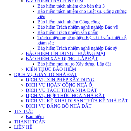
BẢO HIỂM TRÁCH NHIỆM
Bảo hiểm trách nhiệm cho bên thứ 3
Bảo hiểm trách nhiệm cho Luật sư, Công chứng
viên
Bảo hiểm trách nhiệm Công cộng
Bảo hiểm Trách nhiệm nghề nghiệp Bảo vệ
Bảo hiểm Trách nhiệm sản phẩm
Trách nhiệm nghề nghiệp Kỹ sư tư vấn, thiết kế,
giám sát;
Bảo hiểm Trách nhiệm nghề nghiệp Bác sỹ
BẢO HIỂM TÍN DỤNG THƯƠNG MẠI
BẢO HIỂM XÂY DỰNG. LẮP ĐẶT
Bảo hiểm mọi rụi ro Xây dựng, Lắp đặt
KIẾN THỨC BẢO HIỂM
DỊCH VỤ GIẤY TỜ NHÀ ĐẤT
DỊCH VỤ XIN PHÉP XÂY DỰNG
DỊCH VỤ HOÀN CÔNG NHÀ Ở
DỊCH VỤ TÁCH THỬA NHÀ ĐẤT
DỊCH VỤ HỢP THỨC HOÁ NHÀ ĐẤT
DỊCH VỤ KÊ KHAI DI SẢN THỪA KẾ NHÀ ĐẤT
DỊCH VỤ ĐĂNG BỘ NHÀ ĐẤT
TIN TỨC
Bảo hiểm
THANH TOÁN
LIÊN HỆ