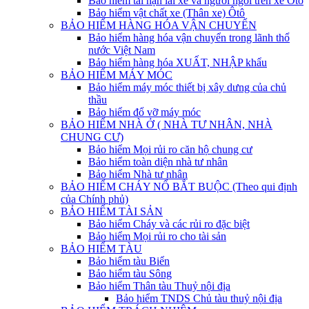
Bảo hiểm tai nạn lái xe và người ngồi trên xe Ôtô
Bảo hiểm vật chất xe (Thân xe) Ôtô
BẢO HIỂM HÀNG HÓA VẬN CHUYỂN
Bảo hiểm hàng hóa vận chuyển trong lãnh thổ
nước Việt Nam
Bảo hiểm hàng hóa XUẤT, NHẬP khẩu
BẢO HIỂM MÁY MÓC
Bảo hiểm máy móc thiết bị xây dưng của chủ
thầu
Bảo hiểm đổ vỡ máy móc
BẢO HIỂM NHÀ Ở ( NHÀ TƯ NHÂN, NHÀ
CHUNG CƯ)
Bảo hiểm Mọi rủi ro căn hộ chung cư
Bảo hiểm toàn diện nhà tư nhân
Bảo hiểm Nhà tư nhân
BẢO HIỂM CHÁY NỔ BẮT BUỘC (Theo qui định
của Chính phủ)
BẢO HIỂM TÀI SẢN
Bảo hiểm Cháy và các rủi ro đặc biệt
Bảo hiểm Mọi rủi ro cho tài sản
BẢO HIỂM TÀU
Bảo hiểm tàu Biển
Bảo hiểm tàu Sông
Bảo hiểm Thân tàu Thuỷ nội địa
Bảo hiểm TNDS Chủ tàu thuỷ nội địa