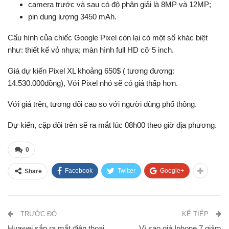
camera trước và sau có độ phân giải là 8MP và 12MP;
pin dung lượng 3450 mAh.
Cấu hình của chiếc Google Pixel còn lại có một số khác biệt
như: thiết kế vỏ nhựa; màn hình full HD cỡ 5 inch.
Giá dự kiến Pixel XL khoảng 650$ ( tương đương:
14.530.000đồng), Với Pixel nhỏ sẽ có giá thấp hơn.
Với giá trên, tương đối cao so với người dùng phổ thông.
Dự kiến, cặp đôi trên sẽ ra mắt lúc 08h00 theo giờ địa phương.
0
Facebook
Twitter
Google+
Share
TRƯỚC ĐÓ
KẾ TIẾP
Huawei sắp ra mắt điện thoại
Vì sao giá Iphone 7 giảm