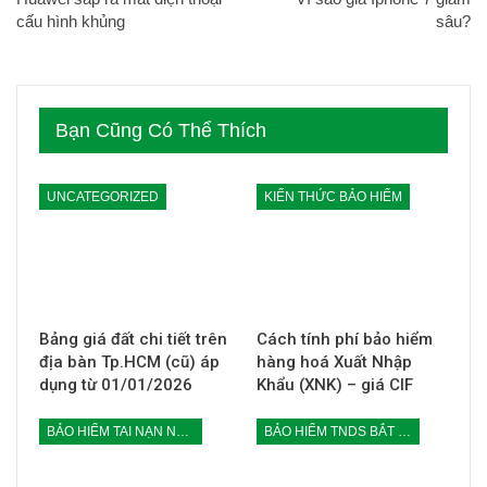
cấu hình khủng
sâu?
Bạn Cũng Có Thể Thích
UNCATEGORIZED
KIẾN THỨC BẢO HIỂM
Bảng giá đất chi tiết trên
Cách tính phí bảo hiểm
địa bàn Tp.HCM (cũ) áp
hàng hoá Xuất Nhập
dụng từ 01/01/2026
Khẩu (XNK) – giá CIF
BẢO HIỂM TAI NẠN NGƯỜI NGỒI TRÊN XE MÁY
BẢO HIỂM TNDS BẮT BUỘC CỦA CHỦ XE MÁY