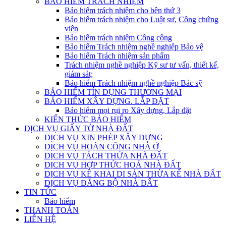
BẢO HIỂM TRÁCH NHIỆM
Bảo hiểm trách nhiệm cho bên thứ 3
Bảo hiểm trách nhiệm cho Luật sư, Công chứng
viên
Bảo hiểm trách nhiệm Công cộng
Bảo hiểm Trách nhiệm nghề nghiệp Bảo vệ
Bảo hiểm Trách nhiệm sản phẩm
Trách nhiệm nghề nghiệp Kỹ sư tư vấn, thiết kế,
giám sát;
Bảo hiểm Trách nhiệm nghề nghiệp Bác sỹ
BẢO HIỂM TÍN DỤNG THƯƠNG MẠI
BẢO HIỂM XÂY DỰNG. LẮP ĐẶT
Bảo hiểm mọi rụi ro Xây dựng, Lắp đặt
KIẾN THỨC BẢO HIỂM
DỊCH VỤ GIẤY TỜ NHÀ ĐẤT
DỊCH VỤ XIN PHÉP XÂY DỰNG
DỊCH VỤ HOÀN CÔNG NHÀ Ở
DỊCH VỤ TÁCH THỬA NHÀ ĐẤT
DỊCH VỤ HỢP THỨC HOÁ NHÀ ĐẤT
DỊCH VỤ KÊ KHAI DI SẢN THỪA KẾ NHÀ ĐẤT
DỊCH VỤ ĐĂNG BỘ NHÀ ĐẤT
TIN TỨC
Bảo hiểm
THANH TOÁN
LIÊN HỆ