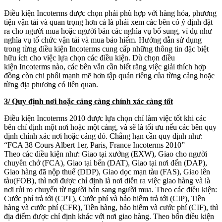
Điều kiện Incoterms được chọn phải phù hợp với hàng hóa, phương
tiện vận tải và quan trọng hơn cả là phải xem các bên có ý định đặt
ra cho người mua hoặc người bán các nghĩa vụ bổ sung, ví dụ như
nghĩa vụ tổ chức vận tải và mua bảo hiểm. Hướng dẫn sử dụng
trong từng điều kiện Incoterms cung cấp những thông tin đặc biệt
hữu ích cho việc lựa chọn các điều kiện. Dù chọn điều
kiện Incoterms nào, các bên vẫn cần biết rằng việc giải thích hợp
đồng còn chi phối mạnh mẽ hơn tập quán riêng của từng cảng hoặc
từng địa phương có liên quan.
3/ Quy định nơi hoặc cảng càng chính xác càng tốt
Điều kiện Incoterms 2010 được lựa chọn chỉ làm việc tốt khi các
bên chỉ định một nơi hoặc một cảng, và sẽ là tối ưu nếu các bên quy
định chính xác nơi hoặc cảng đó. Chẳng hạn cần quy định như:
“FCA 38 Cours Albert 1er, Paris, France Incoterms 2010”
Theo các điều kiện như: Giao tại xưởng (EXW), Giao cho người
chuyên chở (FCA), Giao tại bến (DAT), Giao tại nơi đến (DAP),
Giao hàng đã nộp thuế (DDP), Giao dọc mạn tàu (FAS), Giao lên
tàu(FOB), thì nơi được chỉ định là nơi diễn ra việc giao hàng và là
nơi rủi ro chuyển từ người bán sang người mua. Theo các điều kiện:
Cước phí trả tới (CPT), Cước phí và bảo hiểm trả tới (CIP), Tiền
hàng và cước phí (CFR), Tiền hàng, bảo hiểm và cước phí (CIF), thì
địa điểm được chỉ định khác với nơi giao hàng. Theo bốn điều kiện