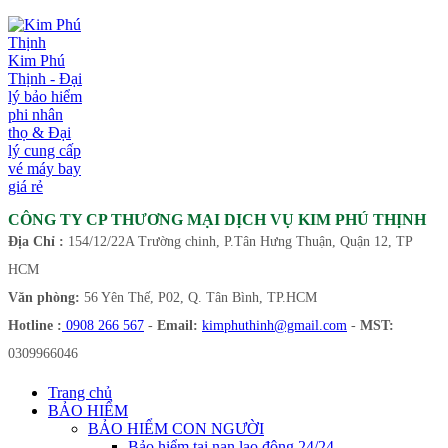
Kim Phú
Thịnh - Đại
lý bảo hiểm
phi nhân
thọ & Đại
lý cung cấp
vé máy bay
giá rẻ
CÔNG TY CP THƯƠNG MẠI DỊCH VỤ KIM PHÚ THỊNH
Địa Chỉ :
154/12/22A Trường chinh, P.Tân Hưng Thuận, Quận 12, TP
HCM
Văn phòng:
56 Yên Thế, P02, Q. Tân Bình, TP.HCM
Hotline :
0908 266 567
-
Email:
kimphuthinh@gmail.com
-
MST:
0309966046
Trang chủ
BẢO HIỂM
BẢO HIỂM CON NGƯỜI
Bảo hiểm tai nạn lao động 24/24