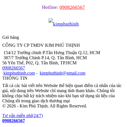
Hotline:
0908266567
Giỏ hàng
CÔNG TY CP TMDV KIM PHÚ THỊNH
154/12 Trường chinh P.Tân Hưng Thuận Q.12, HCM
387/7 Trường Chinh P.14, Q. Tân Bình, HCM
56 Yên Thế, P02, Q. Tân Bình, TP.HCM
0908266567
kimphuthinh.com
-
kimphuthinh@gmail.com
THÔNG TIN
Tất cả các bài viết trên Website thể hiện quan điểm cá nhân của tác
giả, nội dung trên Website chỉ mang tính tham khảo. Chúng tôi
không chịu bất kỳ trách nhiệm nào khi bạn sử dụng tài liệu của
Chúng tôi trong giao dịch thương mại
© 2026 - Kim Phú Thịnh. All Rights Reserved.
Tư vấn miễn phí(24/7)
0908266567