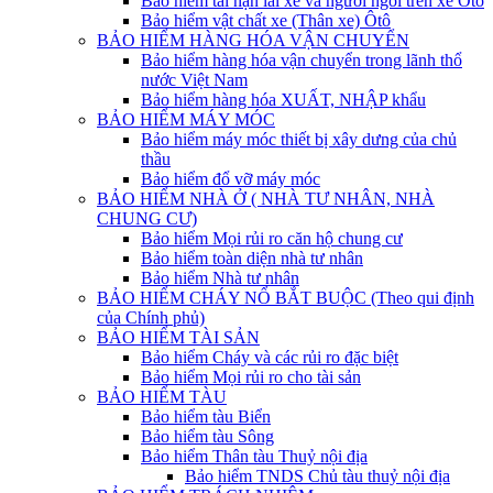
Bảo hiểm tai nạn lái xe và người ngồi trên xe Ôtô
Bảo hiểm vật chất xe (Thân xe) Ôtô
BẢO HIỂM HÀNG HÓA VẬN CHUYỂN
Bảo hiểm hàng hóa vận chuyển trong lãnh thổ
nước Việt Nam
Bảo hiểm hàng hóa XUẤT, NHẬP khẩu
BẢO HIỂM MÁY MÓC
Bảo hiểm máy móc thiết bị xây dưng của chủ
thầu
Bảo hiểm đổ vỡ máy móc
BẢO HIỂM NHÀ Ở ( NHÀ TƯ NHÂN, NHÀ
CHUNG CƯ)
Bảo hiểm Mọi rủi ro căn hộ chung cư
Bảo hiểm toàn diện nhà tư nhân
Bảo hiểm Nhà tư nhân
BẢO HIỂM CHÁY NỔ BẮT BUỘC (Theo qui định
của Chính phủ)
BẢO HIỂM TÀI SẢN
Bảo hiểm Cháy và các rủi ro đặc biệt
Bảo hiểm Mọi rủi ro cho tài sản
BẢO HIỂM TÀU
Bảo hiểm tàu Biển
Bảo hiểm tàu Sông
Bảo hiểm Thân tàu Thuỷ nội địa
Bảo hiểm TNDS Chủ tàu thuỷ nội địa