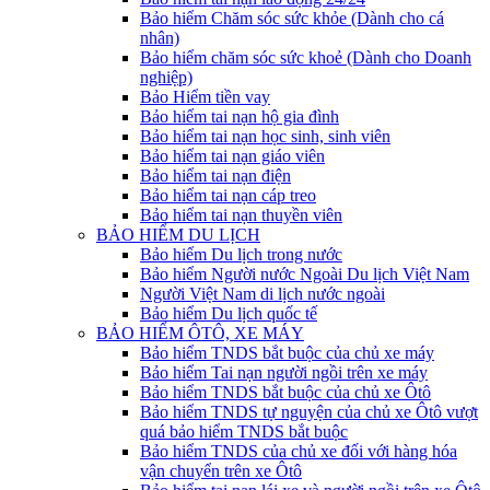
Bảo hiểm Chăm sóc sức khỏe (Dành cho cá
nhân)
Bảo hiểm chăm sóc sức khoẻ (Dành cho Doanh
nghiệp)
Bảo Hiểm tiền vay
Bảo hiểm tai nạn hộ gia đình
Bảo hiểm tai nạn học sinh, sinh viên
Bảo hiểm tai nạn giáo viên
Bảo hiểm tai nạn điện
Bảo hiểm tai nạn cáp treo
Bảo hiểm tai nạn thuyền viên
BẢO HIỂM DU LỊCH
Bảo hiểm Du lịch trong nước
Bảo hiểm Người nước Ngoài Du lịch Việt Nam
Người Việt Nam di lịch nước ngoài
Bảo hiểm Du lịch quốc tế
BẢO HIỂM ÔTÔ, XE MÁY
Bảo hiểm TNDS bắt buộc của chủ xe máy
Bảo hiểm Tai nạn người ngồi trên xe máy
Bảo hiểm TNDS bắt buộc của chủ xe Ôtô
Bảo hiểm TNDS tự nguyện của chủ xe Ôtô vượt
quá bảo hiểm TNDS bắt buộc
Bảo hiểm TNDS của chủ xe đối với hàng hóa
vận chuyển trên xe Ôtô