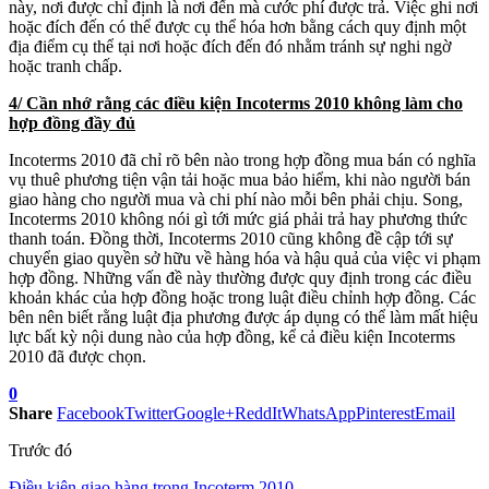
này, nơi được chỉ định là nơi đến mà cước phí được trả. Việc ghi nơi
hoặc đích đến có thể được cụ thể hóa hơn bằng cách quy định một
địa điểm cụ thể tại nơi hoặc đích đến đó nhằm tránh sự nghi ngờ
hoặc tranh chấp.
4/ Cần nhớ rằng các điều kiện Incoterms 2010 không làm cho
hợp đồng đầy đủ
Incoterms 2010 đã chỉ rõ bên nào trong hợp đồng mua bán có nghĩa
vụ thuê phương tiện vận tải hoặc mua bảo hiểm, khi nào người bán
giao hàng cho người mua và chi phí nào mỗi bên phải chịu. Song,
Incoterms 2010 không nói gì tới mức giá phải trả hay phương thức
thanh toán. Đồng thời, Incoterms 2010 cũng không đề cập tới sự
chuyển giao quyền sở hữu về hàng hóa và hậu quả của việc vi phạm
hợp đồng. Những vấn đề này thường được quy định trong các điều
khoản khác của hợp đồng hoặc trong luật điều chỉnh hợp đồng. Các
bên nên biết rằng luật địa phương được áp dụng có thể làm mất hiệu
lực bất kỳ nội dung nào của hợp đồng, kể cả điều kiện Incoterms
2010 đã được chọn.
0
Share
Facebook
Twitter
Google+
ReddIt
WhatsApp
Pinterest
Email
Trước đó
Điều kiện giao hàng trong Incoterm 2010