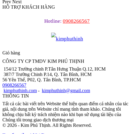
Prev
Next
HỖ TRỢ KHÁCH HÀNG
Hotline:
0908266567
Giỏ hàng
CÔNG TY CP TMDV KIM PHÚ THỊNH
154/12 Trường chinh P.Tân Hưng Thuận Q.12, HCM
387/7 Trường Chinh P.14, Q. Tân Bình, HCM
56 Yên Thế, P02, Q. Tân Bình, TP.HCM
0908266567
kimphuthinh.com
-
kimphuthinh@gmail.com
THÔNG TIN
Tất cả các bài viết trên Website thể hiện quan điểm cá nhân của tác
giả, nội dung trên Website chỉ mang tính tham khảo. Chúng tôi
không chịu bất kỳ trách nhiệm nào khi bạn sử dụng tài liệu của
Chúng tôi trong giao dịch thương mại
© 2026 - Kim Phú Thịnh. All Rights Reserved.