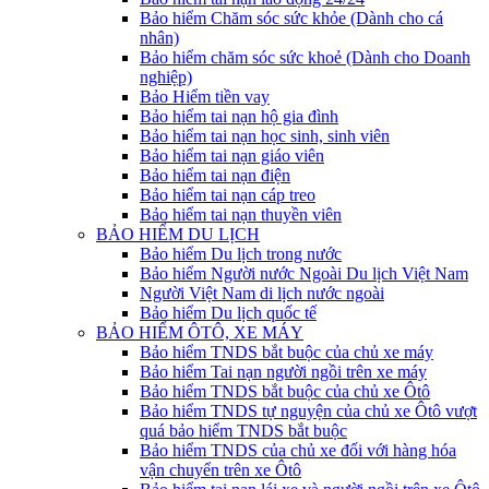
Bảo hiểm Chăm sóc sức khỏe (Dành cho cá
nhân)
Bảo hiểm chăm sóc sức khoẻ (Dành cho Doanh
nghiệp)
Bảo Hiểm tiền vay
Bảo hiểm tai nạn hộ gia đình
Bảo hiểm tai nạn học sinh, sinh viên
Bảo hiểm tai nạn giáo viên
Bảo hiểm tai nạn điện
Bảo hiểm tai nạn cáp treo
Bảo hiểm tai nạn thuyền viên
BẢO HIỂM DU LỊCH
Bảo hiểm Du lịch trong nước
Bảo hiểm Người nước Ngoài Du lịch Việt Nam
Người Việt Nam di lịch nước ngoài
Bảo hiểm Du lịch quốc tế
BẢO HIỂM ÔTÔ, XE MÁY
Bảo hiểm TNDS bắt buộc của chủ xe máy
Bảo hiểm Tai nạn người ngồi trên xe máy
Bảo hiểm TNDS bắt buộc của chủ xe Ôtô
Bảo hiểm TNDS tự nguyện của chủ xe Ôtô vượt
quá bảo hiểm TNDS bắt buộc
Bảo hiểm TNDS của chủ xe đối với hàng hóa
vận chuyển trên xe Ôtô