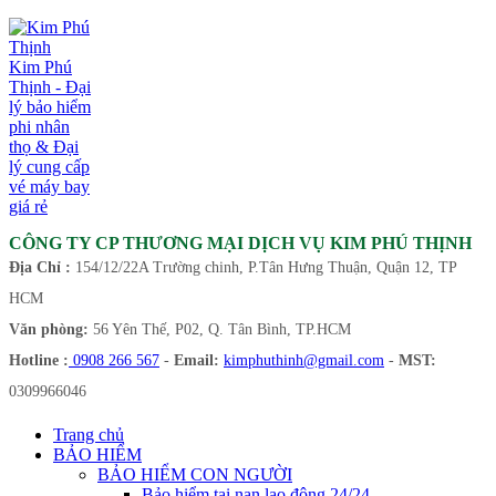
Kim Phú
Thịnh - Đại
lý bảo hiểm
phi nhân
thọ & Đại
lý cung cấp
vé máy bay
giá rẻ
CÔNG TY CP THƯƠNG MẠI DỊCH VỤ KIM PHÚ THỊNH
Địa Chỉ :
154/12/22A Trường chinh, P.Tân Hưng Thuận, Quận 12, TP
HCM
Văn phòng:
56 Yên Thế, P02, Q. Tân Bình, TP.HCM
Hotline :
0908 266 567
-
Email:
kimphuthinh@gmail.com
-
MST:
0309966046
Trang chủ
BẢO HIỂM
BẢO HIỂM CON NGƯỜI
Bảo hiểm tai nạn lao động 24/24