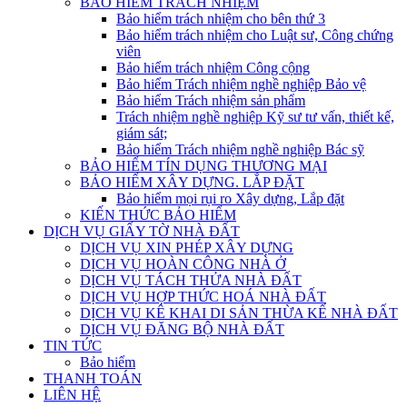
BẢO HIỂM TRÁCH NHIỆM
Bảo hiểm trách nhiệm cho bên thứ 3
Bảo hiểm trách nhiệm cho Luật sư, Công chứng
viên
Bảo hiểm trách nhiệm Công cộng
Bảo hiểm Trách nhiệm nghề nghiệp Bảo vệ
Bảo hiểm Trách nhiệm sản phẩm
Trách nhiệm nghề nghiệp Kỹ sư tư vấn, thiết kế,
giám sát;
Bảo hiểm Trách nhiệm nghề nghiệp Bác sỹ
BẢO HIỂM TÍN DỤNG THƯƠNG MẠI
BẢO HIỂM XÂY DỰNG. LẮP ĐẶT
Bảo hiểm mọi rụi ro Xây dựng, Lắp đặt
KIẾN THỨC BẢO HIỂM
DỊCH VỤ GIẤY TỜ NHÀ ĐẤT
DỊCH VỤ XIN PHÉP XÂY DỰNG
DỊCH VỤ HOÀN CÔNG NHÀ Ở
DỊCH VỤ TÁCH THỬA NHÀ ĐẤT
DỊCH VỤ HỢP THỨC HOÁ NHÀ ĐẤT
DỊCH VỤ KÊ KHAI DI SẢN THỪA KẾ NHÀ ĐẤT
DỊCH VỤ ĐĂNG BỘ NHÀ ĐẤT
TIN TỨC
Bảo hiểm
THANH TOÁN
LIÊN HỆ