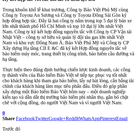
Trong khuôn khổ lễ khai trương, Công ty Bảo Việt Phú Mỹ cùng
Công ty Toyota An Sương và Công ty Toyota Đông Sài Gòn ký
hợp đồng hợp tác. Đây là hai công ty nằm trong top 5 đại lý bán xe
lớn nhất thành phố Hồ Chí Minh và top 10 đại lý lớn nhất Việt
Nam. Công ty ký kết hợp đồng nguyên tắc với Công ty CP Vận tải
Nhật Việt – công ty sở hữu và quản lý đội tàu gas lớn nhất Việt
Nam và khu vực Đông Nam Á. Bảo Việt Phú Mỹ và Công ty CP
Xây dựng Hạ tầng CII E &C đã ký kết Hợp đồng nguyên tắc về
bảo hiểm máy móc, trang thiết bị công trình, bảo hiểm cầu đường và
hạ tầng.
Thực hiện theo đúng định hướng chiến lược kinh doanh, các công
ty thành viên của Bảo hiểm Bảo Việt sẽ tiếp tục phục vụ tốt nhất
cho khách hàng khi tham gia bảo hiểm, lấy sự hài lòng, cân bằng tài
chính của khách hàng làm mục tiêu phấn đấu. Điều đó góp phần
xây dựng một Bảo hiểm Bảo Việt hôm nay – một doanh nghiệp
kiến tạo và dẫn dắt thị trường bảo hiểm phi nhân thọ, gắn bó chặt
chẽ với cộng đồng, do người Việt Nam và vì người Việt Nam.
0
Share
Facebook
Twitter
Google+
ReddIt
WhatsApp
Pinterest
Email
Trước đó