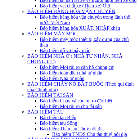
Bảo hiểm tai nạn lái xe và người ngồi trên xe Ôtô
Bảo hiểm vật chất xe (Thân xe) Ôtô
BẢO HIỂM HÀNG HÓA VẬN CHUYỂN
Bảo hiểm hàng hóa vận chuyển trong lãnh thổ
nước Việt Nam
Bảo hiểm hàng hóa XUẤT, NHẬP khẩu
BẢO HIỂM MÁY MÓC
Bảo hiểm máy móc thiết bị xây dưng của chủ
thầu
Bảo hiểm đổ vỡ máy móc
BẢO HIỂM NHÀ Ở ( NHÀ TƯ NHÂN, NHÀ
CHUNG CƯ)
Bảo hiểm Mọi rủi ro căn hộ chung cư
Bảo hiểm toàn diện nhà tư nhân
Bảo hiểm Nhà tư nhân
BẢO HIỂM CHÁY NỔ BẮT BUỘC (Theo qui định
của Chính phủ)
BẢO HIỂM TÀI SẢN
Bảo hiểm Cháy và các rủi ro đặc biệt
Bảo hiểm Mọi rủi ro cho tài sản
BẢO HIỂM TÀU
Bảo hiểm tàu Biển
Bảo hiểm tàu Sông
Bảo hiểm Thân tàu Thuỷ nội địa
Bảo hiểm TNDS Chủ tàu thuỷ nội địa