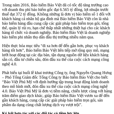
Trong năm 2016, Bảo hiểm Bảo Việt đã có tốc độ tăng trưởng cao
với doanh thu phí bảo hiểm gốc đạt 6.565 tỷ đồng, lợi nhuận trước
thuế đạt 372 tỷ đồng. Không những là đơn vị bảo hiểm số 1 đối với
khách hàng cá nhân hộ gia đình mà Bảo hiểm Bảo Việt còn là nhà
bảo hiểm hàng đầu cung cấp các giải pháp bảo hiểm trọn gói, tổng
thể, quản lý rủi ro, hạn chế thấp nhất những thiệt hại cho các khách
hàng tổ chức và doanh nghiệp. Bảo hiểm Bảo Việt là doanh nghiệp
bảo hiểm phi nhân thọ dẫn đầu thị trường nhiều năm qua.
Hiện thực hóa mục tiêu “đi xa hơn để đến gần hơn, phục vụ khách
hàng tốt hơn”, Bảo hiểm Bảo Việt liên tiếp mở rộng quy mô, mạng
lưới hoạt động tại các địa bàn, tận dụng nguồn dữ liệu khách hàng
sẵn có, đầu tư chiều sâu, đón đầu xu thế của cuộc cách mạng công
nghệ 4.0.
Phát biểu tại buổi lễ khai trương Công ty, ông Nguyễn Quang Hưng
– Phó Tổng Giám đốc Tổng Công ty Bảo hiểm Bảo Việt cho biết:
“Bảo Việt Phú Mỹ với định hướng tập trung hoạt động kinh doanh
theo mô hình mới, đón đầu xu thế của cuộc cách mạng công nghệ
4.0. Bảo Việt Phú Mỹ là đơn vị tiềm năng, chiến lược cùng với hàng
trăm điểm giao dịch khác, giúp Bảo hiểm Bảo Việt vươn xa để đến
gần khách hàng, cung cấp các giải pháp bảo hiểm trọn gói, sản
phẩm đa dạng cùng chất lượng dịch vụ vượt trội”.
Ký kết hợp tác với các đối tác có tiềm lực lớn