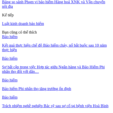
Bảng so sánh Phạm vi bảo hiểm Hàng hoá XNK và Vận chuyển
nội địa
Kế tiếp
Luật kinh doanh bảo hiểm
Bạn cũng có thể thích
Bảo hiểm
Kết quả thực hiện chế độ Bảo hiểm cháy, nổ bắt buộc sau 10 năm
thực hiện
Bảo hiểm
Sự bất cập trong việc Hợp tác giữa Ngân hàng và Bảo Hiểm Phi
nhân thọ đối với dân…
Bảo hiểm
Bảo hiểm Phi nhân thọ tăng trưởng ổn định
Bảo hiểm
Trách nhiệm nghề nghiệp Bác sỹ sau sự cố tại bệnh viện Hoà Bình